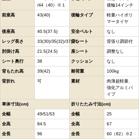
/44（40）※１
後輪14インチ
前座高
43(40)
後輪タイプ
軽量ハイポリ
マータイヤ
後座高
40.5(37.5)
安全ベルト
なし
レッグ長さ
33(30)/35(32)/37(34)
背シート
背張り調節付
肘掛け高
21.5(24.5)
座シート
調整なし
シート奥行
38
クッション
なし
背もたれ高
39(42)
耐荷重
100kg
背折れ
可
素材
肉薄超軽量、
強化アルミパ
イプ
車体寸法(cm)
折りたたみ寸法(cm)
全幅
49/51/53
全幅
25
全高
84.5
全高
67
全長
96
全長
60（82）※2