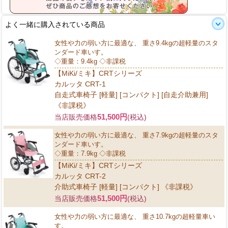
よく一緒に購入されている商品
女性や力の弱い方に最適な、 重さ9.4kgの超軽量のスタ
ンダード車いす。
◇重量：9.4kg ◇非課税
【MiKi/ミキ】CRTシリーズ
カルッタ CRT-1
自走式車椅子 [軽量] [コンパクト] [自走介助兼用]
《非課税》
51,500円
当店販売価格
(税込)
女性や力の弱い方に最適な、 重さ7.9kgの超軽量のスタ
ンダード車いす。
◇重量：7.9kg ◇非課税
【MiKi/ミキ】CRTシリーズ
カルッタ CRT-2
介助式車椅子 [軽量] [コンパクト] 《非課税》
51,500円
当店販売価格
(税込)
女性や力の弱い方に最適な、 重さ10.7kgの超軽量車い
す。