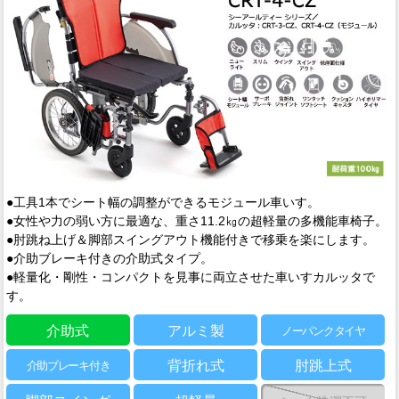
●工具1本でシート幅の調整ができるモジュール車いす。
●女性や力の弱い方に最適な、重さ11.2㎏の超軽量の多機能車椅子。
●肘跳ね上げ＆脚部スイングアウト機能付きで移乗を楽にします。
●介助ブレーキ付きの介助式タイプ。
●軽量化・剛性・コンパクトを見事に両立させた車いすカルッタで
す。
介助式
アルミ製
ノーパンクタイヤ
背折れ式
肘跳上式
介助ブレーキ付き