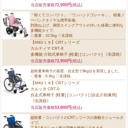
72,900円
当店販売価格
(税込)
「軽くてコンパクト」「ワンハンドブレーキ」。 軽量ノ
ーパンクタイヤも標準装備。
肘跳ね上げ、脚部スイングアウトの付いた移乗に便利な
多機能タイプ。
◇重量：10.5kg ◇非課税
【MiKi/ミキ】CRTシリーズ
カルティマ CRT-8
多機能 介助式車椅子 [軽量] [コンパクト] 《非課税》
72,900円
当店販売価格
(税込)
超軽量車椅子の新星、自走型で8kg台を実現しました。
◇重量：8.9kg ◇非課税
【MiKi/ミキ】CRTシリーズ
カルッタ CRT-0
自走式車椅子 [軽量] [コンパクト] [自走介助兼用]
《非課税》
53,800円
当店販売価格
(税込)
超軽量・コンパクトのCRTシリーズの座幅モジュールタ
イプ。
工具1本でシート幅の調整が簡単にできます。