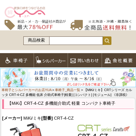
商品検索
車椅子とシルバーカーのお店YUA
>
車椅子_商品一覧
> 【MiKi/ミキ】CRTシリーズ カル
ッタ CRT-4-CZ 多機能 低床 介助式車椅子[軽量] [コンパクト] [モジュール] 《非課税》
【MiKi】CRT-4-CZ 多機能介助式 軽量 コンパクト車椅子
[メーカー]
MiKi/ミキ
[型番]
CRT-4-CZ