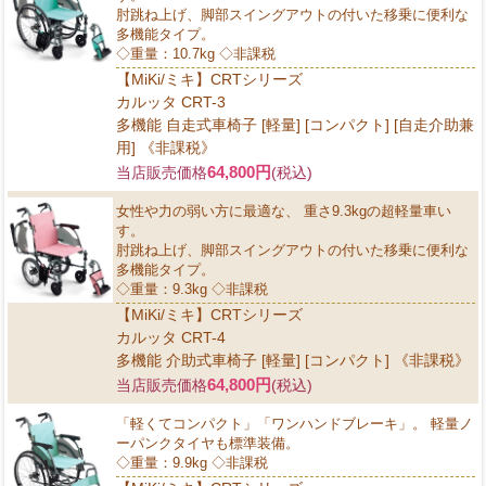
肘跳ね上げ、脚部スイングアウトの付いた移乗に便利な
多機能タイプ。
◇重量：10.7kg ◇非課税
【MiKi/ミキ】CRTシリーズ
カルッタ CRT-3
多機能 自走式車椅子 [軽量] [コンパクト] [自走介助兼
用] 《非課税》
64,800円
当店販売価格
(税込)
女性や力の弱い方に最適な、 重さ9.3kgの超軽量車い
す。
肘跳ね上げ、脚部スイングアウトの付いた移乗に便利な
多機能タイプ。
◇重量：9.3kg ◇非課税
【MiKi/ミキ】CRTシリーズ
カルッタ CRT-4
多機能 介助式車椅子 [軽量] [コンパクト] 《非課税》
64,800円
当店販売価格
(税込)
「軽くてコンパクト」「ワンハンドブレーキ」。 軽量ノ
ーパンクタイヤも標準装備。
◇重量：9.9kg ◇非課税