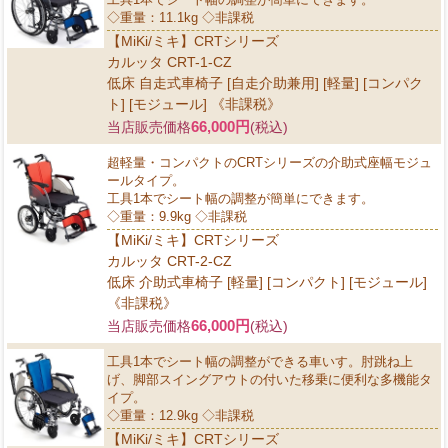
◇重量：11.1kg ◇非課税
【MiKi/ミキ】CRTシリーズ
カルッタ CRT-1-CZ
低床 自走式車椅子 [自走介助兼用] [軽量] [コンパク
ト] [モジュール] 《非課税》
66,000円
当店販売価格
(税込)
超軽量・コンパクトのCRTシリーズの介助式座幅モジュ
ールタイプ。
工具1本でシート幅の調整が簡単にできます。
◇重量：9.9kg ◇非課税
【MiKi/ミキ】CRTシリーズ
カルッタ CRT-2-CZ
低床 介助式車椅子 [軽量] [コンパクト] [モジュール]
《非課税》
66,000円
当店販売価格
(税込)
工具1本でシート幅の調整ができる車いす。肘跳ね上
げ、脚部スイングアウトの付いた移乗に便利な多機能タ
イプ。
◇重量：12.9kg ◇非課税
【MiKi/ミキ】CRTシリーズ