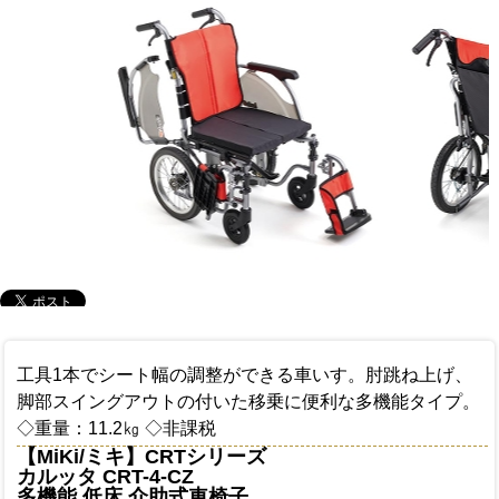
工具1本でシート幅の調整ができる車いす。肘跳ね上げ、
脚部スイングアウトの付いた移乗に便利な多機能タイプ。
◇重量：11.2㎏ ◇非課税
【MiKi/ミキ】CRTシリーズ
カルッタ CRT-4-CZ
多機能 低床 介助式車椅子