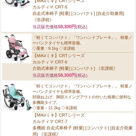
【MiKi/ミキ】CRTシリーズ
カルティマ CRT-5
自走式車椅子 [軽量] [コンパクト] [自走介助兼用]
《非課税》
58,300円
当店販売価格
(税込)
「軽くてコンパクト」「ワンハンドブレーキ」。 軽量ノ
ーパンクタイヤも標準装備。
◇重量：9.1kg ◇非課税
【MiKi/ミキ】CRTシリーズ
カルティマ CRT-6
介助式車椅子 [軽量] [コンパクト] 《非課税》
58,300円
当店販売価格
(税込)
「軽くてコンパクト」「ワンハンドブレーキ」。 軽量ノ
ーパンクタイヤも標準装備。
肘跳ね上げ、脚部スイングアウトの付いた移乗に便利な
多機能タイプ。
◇重量：11.2kg ◇非課税
【MiKi/ミキ】CRTシリーズ
カルティマ CRT-7
多機能 自走式車椅子 [軽量] [コンパクト] [自走介助兼
用] 《非課税》