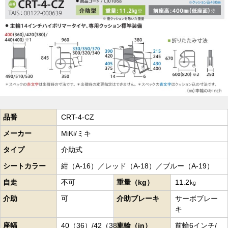
品番
CRT-4-CZ
メーカー
MiKi/ミキ
タイプ
介助式
シートカラー
紺（A-16）／レッド（A-18）／ブルー（A-19）
自走
不可
重量（kg）
11.2㎏
介助
可
介助ブレーキ
サーボブレー
キ
座幅
40（36）/42（38）
車輪（in）
前輪6インチ/