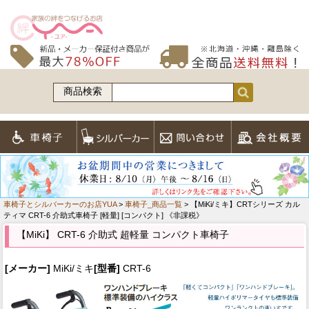
商品検索
車椅子とシルバーカーのお店YUA
>
車椅子_商品一覧
> 【MiKi/ミキ】CRTシリーズ カル
ティマ CRT-6 介助式車椅子 [軽量] [コンパクト] 《非課税》
【MiKi】 CRT-6 介助式 超軽量 コンパクト車椅子
[メーカー]
MiKi/ミキ
[型番]
CRT-6