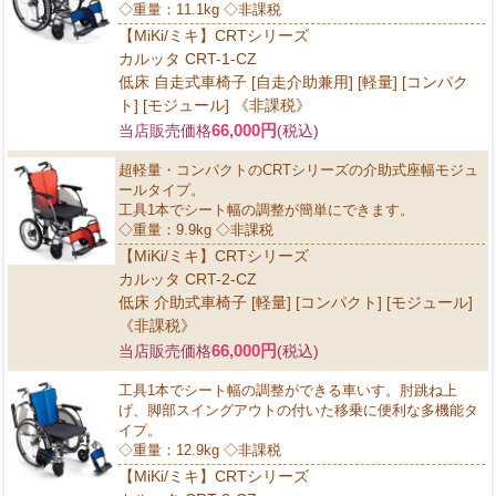
◇重量：11.1kg ◇非課税
【MiKi/ミキ】CRTシリーズ
カルッタ CRT-1-CZ
低床 自走式車椅子 [自走介助兼用] [軽量] [コンパク
ト] [モジュール] 《非課税》
66,000円
当店販売価格
(税込)
超軽量・コンパクトのCRTシリーズの介助式座幅モジュ
ールタイプ。
工具1本でシート幅の調整が簡単にできます。
◇重量：9.9kg ◇非課税
【MiKi/ミキ】CRTシリーズ
カルッタ CRT-2-CZ
低床 介助式車椅子 [軽量] [コンパクト] [モジュール]
《非課税》
66,000円
当店販売価格
(税込)
工具1本でシート幅の調整ができる車いす。肘跳ね上
げ、脚部スイングアウトの付いた移乗に便利な多機能タ
イプ。
◇重量：12.9kg ◇非課税
【MiKi/ミキ】CRTシリーズ