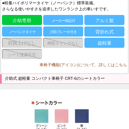
●軽量ハイポリマータイヤ（ノーパンク）標準装備。
さらなる使いやすさを追求したワンランク上の車いすです。
介助専用
アルミ製
メーカー保証付
背折れ式
ノーパンクタイヤ
介助ブレーキ付き
肘跳上げなし
超軽量
脚部スイングなし
シート洗濯不可
車椅子機能(アイコン)について、詳しくはこちら
介助式 超軽量 コンパクト車椅子 CRT-6のシートカラー