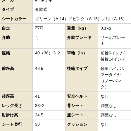
メーカー
MiKi/ミキ
タイプ
介助式
シートカラー
グリーン（A-14）／ピンク（A-15）／紺（A-16）
自走
不可
重量（kg）
9.1kg
介助
可
介助ブレーキ
サーボブレー
キ
座幅
40（36）※２
車輪（in）
前輪6インチ/
後輪14インチ
前座高
43.5
後輪タイプ
軽量ハイポリ
マータイヤ
（ノーパン
ク）
後座高
41
安全ベルト
なし
レッグ長さ
36±2
背シート
調整なし
肘掛け高
24.5
座シート
調整なし
シート奥行
38
クッション
なし