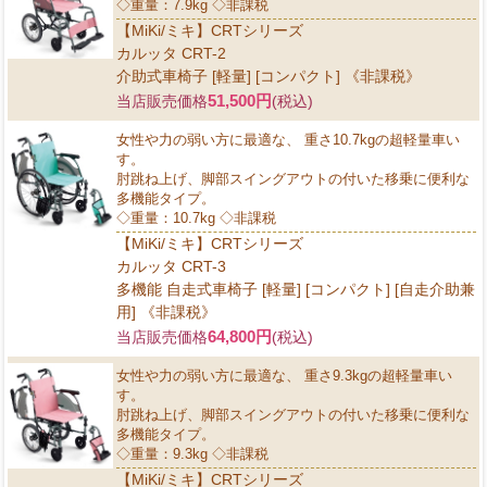
◇重量：7.9kg ◇非課税
【MiKi/ミキ】CRTシリーズ
カルッタ CRT-2
介助式車椅子 [軽量] [コンパクト] 《非課税》
51,500円
当店販売価格
(税込)
女性や力の弱い方に最適な、 重さ10.7kgの超軽量車い
す。
肘跳ね上げ、脚部スイングアウトの付いた移乗に便利な
多機能タイプ。
◇重量：10.7kg ◇非課税
【MiKi/ミキ】CRTシリーズ
カルッタ CRT-3
多機能 自走式車椅子 [軽量] [コンパクト] [自走介助兼
用] 《非課税》
64,800円
当店販売価格
(税込)
女性や力の弱い方に最適な、 重さ9.3kgの超軽量車い
す。
肘跳ね上げ、脚部スイングアウトの付いた移乗に便利な
多機能タイプ。
◇重量：9.3kg ◇非課税
【MiKi/ミキ】CRTシリーズ