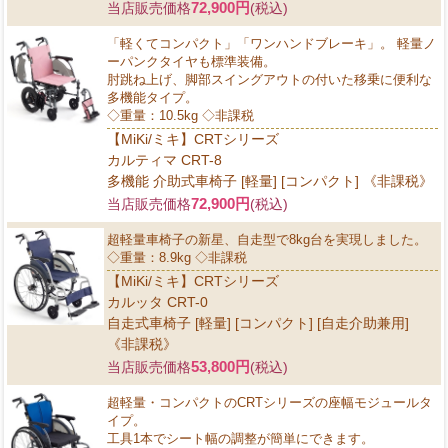
72,900円
当店販売価格
(税込)
「軽くてコンパクト」「ワンハンドブレーキ」。 軽量ノ
ーパンクタイヤも標準装備。
肘跳ね上げ、脚部スイングアウトの付いた移乗に便利な
多機能タイプ。
◇重量：10.5kg ◇非課税
【MiKi/ミキ】CRTシリーズ
カルティマ CRT-8
多機能 介助式車椅子 [軽量] [コンパクト] 《非課税》
72,900円
当店販売価格
(税込)
超軽量車椅子の新星、自走型で8kg台を実現しました。
◇重量：8.9kg ◇非課税
【MiKi/ミキ】CRTシリーズ
カルッタ CRT-0
自走式車椅子 [軽量] [コンパクト] [自走介助兼用]
《非課税》
53,800円
当店販売価格
(税込)
超軽量・コンパクトのCRTシリーズの座幅モジュールタ
イプ。
工具1本でシート幅の調整が簡単にできます。