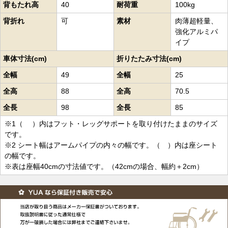
背もたれ高
40
耐荷重
100kg
背折れ
可
素材
肉薄超軽量、
強化アルミパ
イプ
車体寸法(cm)
折りたたみ寸法(cm)
全幅
49
全幅
25
全高
88
全高
70.5
全長
98
全長
85
※1（ ）内はフット・レッグサポートを取り付けたままのサイズ
です。
※2 シート幅はアームパイプの内々の幅です。（ ）内は座シート
の幅です。
※表は座幅40cmの寸法値です。（42cmの場合、幅約＋2cm）