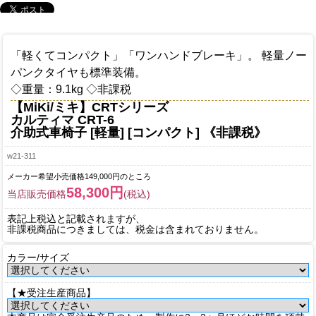
「軽くてコンパクト」「ワンハンドブレーキ」。 軽量ノー
パンクタイヤも標準装備。
◇重量：9.1kg ◇非課税
【MiKi/ミキ】CRTシリーズ
カルティマ CRT-6
介助式車椅子 [軽量] [コンパクト] 《非課税》
w21-311
メーカー希望小売価格149,000円のところ
58,300円
当店販売価格
(税込)
表記上税込と記載されますが、
非課税商品につきましては、税金は含まれておりません。
カラー/サイズ
【★受注生産商品】