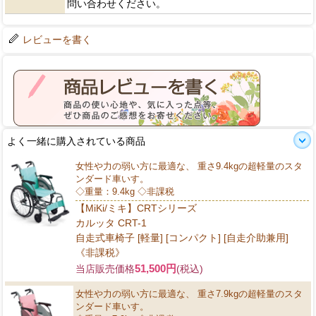
問い合わせください。
レビューを書く
よく一緒に購入されている商品
女性や力の弱い方に最適な、 重さ9.4kgの超軽量のスタ
ンダード車いす。
◇重量：9.4kg ◇非課税
【MiKi/ミキ】CRTシリーズ
カルッタ CRT-1
自走式車椅子 [軽量] [コンパクト] [自走介助兼用]
《非課税》
51,500円
当店販売価格
(税込)
女性や力の弱い方に最適な、 重さ7.9kgの超軽量のスタ
ンダード車いす。