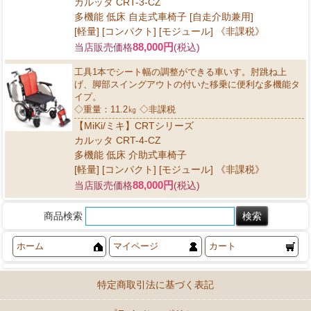
カルッタ CRT-3-CZ
多機能 低床 自走式車椅子 [自走介助兼用]
[軽量] [コンパクト] [モジュール] 《非課税》
88,000円
当店販売価格
(税込)
工具1本でシート幅の調整ができる車いす。肘跳ね上
げ、脚部スイングアウトの付いた移乗に便利な多機能タ
イプ。
◇重量：11.2㎏ ◇非課税
【MiKi/ミキ】CRTシリーズ
カルッタ CRT-4-CZ
多機能 低床 介助式車椅子
[軽量] [コンパクト] [モジュール] 《非課税》
88,000円
当店販売価格
(税込)
商品検索
ホーム
マイページ
カート
特定商取引法に基づく表記