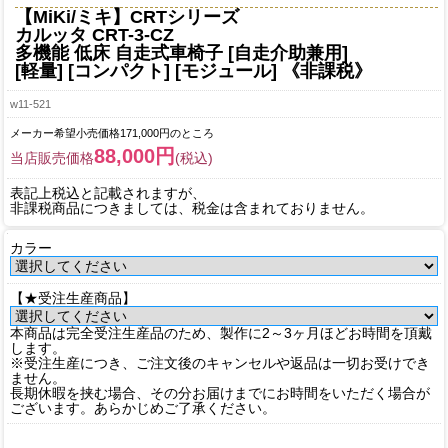
【MiKi/ミキ】CRTシリーズ
カルッタ CRT-3-CZ
多機能 低床 自走式車椅子 [自走介助兼用]
[軽量] [コンパクト] [モジュール] 《非課税》
w11-521
メーカー希望小売価格171,000円のところ
88,000円
当店販売価格
(税込)
表記上税込と記載されますが、
非課税商品につきましては、税金は含まれておりません。
カラー
【★受注生産商品】
本商品は完全受注生産品のため、製作に2～3ヶ月ほどお時間を頂戴
します。
※受注生産につき、ご注文後のキャンセルや返品は一切お受けでき
ません。
長期休暇を挟む場合、その分お届けまでにお時間をいただく場合が
ございます。あらかじめご了承ください。