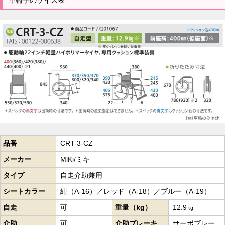
車椅子のサイズ表
品番
CRT-3-CZ
メーカー
MiKi/ミキ
タイプ
自走介助兼用
シートカラー
紺（A-16）／レッド（A-18）／ブルー（A-19）
自走
可
重量（kg）
12.9㎏
介助
可
介助ブレーキ
サーボブレー