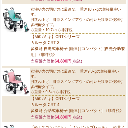
女性や力の弱い方に最適な、 重さ10.7kgの超軽量車い
す。
肘跳ね上げ、脚部スイングアウトの付いた移乗に便利な
多機能タイプ。
◇重量：10.7kg ◇非課税
【MiKi/ミキ】CRTシリーズ
カルッタ CRT-3
多機能 自走式車椅子 [軽量] [コンパクト] [自走介助兼
用] 《非課税》
64,800円
当店販売価格
(税込)
女性や力の弱い方に最適な、 重さ9.3kgの超軽量車い
す。
肘跳ね上げ、脚部スイングアウトの付いた移乗に便利な
多機能タイプ。
◇重量：9.3kg ◇非課税
【MiKi/ミキ】CRTシリーズ
カルッタ CRT-4
多機能 介助式車椅子 [軽量] [コンパクト] 《非課税》
64,800円
当店販売価格
(税込)
「軽くてコンパクト」「ワンハンドブレーキ」。 軽量ノ