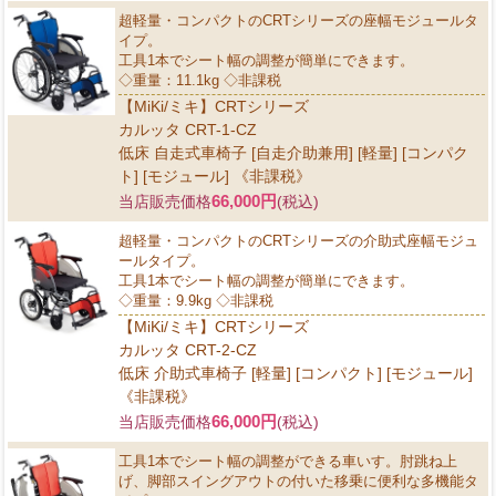
超軽量・コンパクトのCRTシリーズの座幅モジュールタ
イプ。
工具1本でシート幅の調整が簡単にできます。
◇重量：11.1kg ◇非課税
【MiKi/ミキ】CRTシリーズ
カルッタ CRT-1-CZ
低床 自走式車椅子 [自走介助兼用] [軽量] [コンパク
ト] [モジュール] 《非課税》
66,000円
当店販売価格
(税込)
超軽量・コンパクトのCRTシリーズの介助式座幅モジュ
ールタイプ。
工具1本でシート幅の調整が簡単にできます。
◇重量：9.9kg ◇非課税
【MiKi/ミキ】CRTシリーズ
カルッタ CRT-2-CZ
低床 介助式車椅子 [軽量] [コンパクト] [モジュール]
《非課税》
66,000円
当店販売価格
(税込)
工具1本でシート幅の調整ができる車いす。肘跳ね上
げ、脚部スイングアウトの付いた移乗に便利な多機能タ