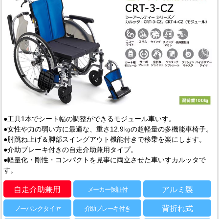
●工具1本でシート幅の調整ができるモジュール車いす。
●女性や力の弱い方に最適な、重さ12.9㎏の超軽量の多機能車椅子。
●肘跳ね上げ＆脚部スイングアウト機能付きで移乗を楽にします。
●介助ブレーキ付きの自走介助兼用タイプ。
●軽量化・剛性・コンパクトを見事に両立させた車いすカルッタで
す。
自走介助兼用
アルミ製
メーカー保証付
背折れ式
ノーパンクタイヤ
介助ブレーキ付き