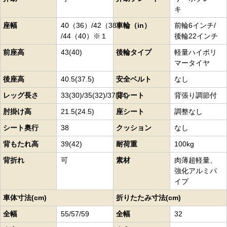
キ
座幅
40（36）/42（38）
車輪（in）
前輪6インチ/
/44（40）※１
後輪22インチ
前座高
43(40)
後輪タイプ
軽量ハイポリ
マータイヤ
後座高
40.5(37.5)
安全ベルト
なし
レッグ長さ
33(30)/35(32)/37(34)
背シート
背張り調節付
肘掛け高
21.5(24.5)
座シート
調整なし
シート奥行
38
クッション
なし
背もたれ高
39(42)
耐荷重
100kg
背折れ
可
素材
肉薄超軽量、
強化アルミパ
イプ
車体寸法(cm)
折りたたみ寸法(cm)
全幅
55/57/59
全幅
32