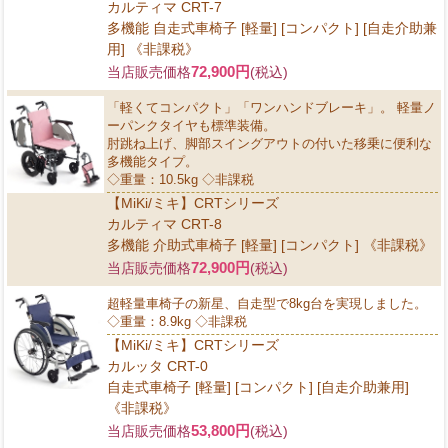
カルティマ CRT-7
多機能 自走式車椅子 [軽量] [コンパクト] [自走介助兼
用] 《非課税》
72,900円
当店販売価格
(税込)
「軽くてコンパクト」「ワンハンドブレーキ」。 軽量ノ
ーパンクタイヤも標準装備。
肘跳ね上げ、脚部スイングアウトの付いた移乗に便利な
多機能タイプ。
◇重量：10.5kg ◇非課税
【MiKi/ミキ】CRTシリーズ
カルティマ CRT-8
多機能 介助式車椅子 [軽量] [コンパクト] 《非課税》
72,900円
当店販売価格
(税込)
超軽量車椅子の新星、自走型で8kg台を実現しました。
◇重量：8.9kg ◇非課税
【MiKi/ミキ】CRTシリーズ
カルッタ CRT-0
自走式車椅子 [軽量] [コンパクト] [自走介助兼用]
《非課税》
53,800円
当店販売価格
(税込)