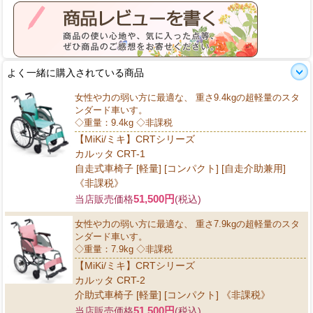
よく一緒に購入されている商品
女性や力の弱い方に最適な、 重さ9.4kgの超軽量のスタ
ンダード車いす。
◇重量：9.4kg ◇非課税
【MiKi/ミキ】CRTシリーズ
カルッタ CRT-1
自走式車椅子 [軽量] [コンパクト] [自走介助兼用]
《非課税》
51,500円
当店販売価格
(税込)
女性や力の弱い方に最適な、 重さ7.9kgの超軽量のスタ
ンダード車いす。
◇重量：7.9kg ◇非課税
【MiKi/ミキ】CRTシリーズ
カルッタ CRT-2
介助式車椅子 [軽量] [コンパクト] 《非課税》
51,500円
当店販売価格
(税込)