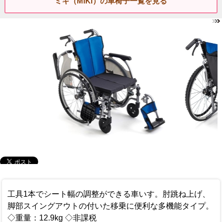
ミキ（MiKi）の車椅子一覧を見る
工具1本でシート幅の調整ができる車いす。肘跳ね上げ、
脚部スイングアウトの付いた移乗に便利な多機能タイプ。
◇重量：12.9kg ◇非課税