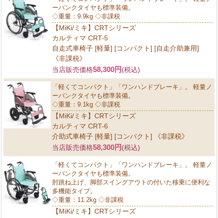
ーパンクタイヤも標準装備。
◇重量：9.9kg ◇非課税
【MiKi/ミキ】CRTシリーズ
カルティマ CRT-5
自走式車椅子 [軽量] [コンパクト] [自走介助兼用]
《非課税》
58,300円
当店販売価格
(税込)
「軽くてコンパクト」「ワンハンドブレーキ」。 軽量ノ
ーパンクタイヤも標準装備。
◇重量：9.1kg ◇非課税
【MiKi/ミキ】CRTシリーズ
カルティマ CRT-6
介助式車椅子 [軽量] [コンパクト] 《非課税》
58,300円
当店販売価格
(税込)
「軽くてコンパクト」「ワンハンドブレーキ」。 軽量ノ
ーパンクタイヤも標準装備。
肘跳ね上げ、脚部スイングアウトの付いた移乗に便利な
多機能タイプ。
◇重量：11.2kg ◇非課税
【MiKi/ミキ】CRTシリーズ