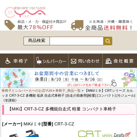
商品検索
車椅子とシルバーカーのお店YUA
>
車椅子_商品一覧
> 【MiKi/ミキ】CRTシリーズ カル
ッタ CRT-3-CZ 多機能 低床 自走式車椅子 [自走介助兼用][軽量] [コンパクト] [モジュール]
《非課税》
【MiKi】CRT-3-CZ 多機能自走式 軽量 コンパクト車椅子
[メーカー]
MiKi/ミキ
[型番]
CRT-3-CZ