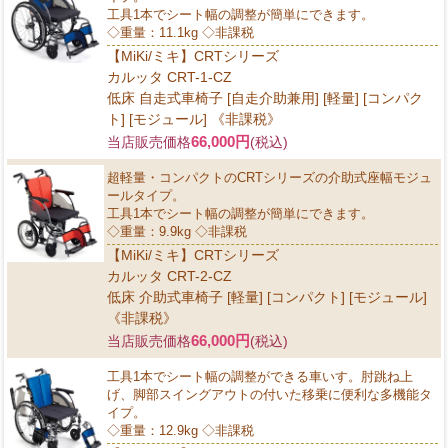
工具1本でシート幅の調整が簡単にできます。
◇重量：11.1kg ◇非課税
【MiKi/ミキ】CRTシリーズ
カルッタ CRT-1-CZ
低床 自走式車椅子 [自走介助兼用] [軽量] [コンパク
ト] [モジュール] 《非課税》
66,000円
当店販売価格
(税込)
超軽量・コンパクトのCRTシリーズの介助式座幅モジュ
ールタイプ。
工具1本でシート幅の調整が簡単にできます。
◇重量：9.9kg ◇非課税
【MiKi/ミキ】CRTシリーズ
カルッタ CRT-2-CZ
低床 介助式車椅子 [軽量] [コンパクト] [モジュール]
《非課税》
66,000円
当店販売価格
(税込)
工具1本でシート幅の調整ができる車いす。肘跳ね上
げ、脚部スイングアウトの付いた移乗に便利な多機能タ
イプ。
◇重量：12.9kg ◇非課税