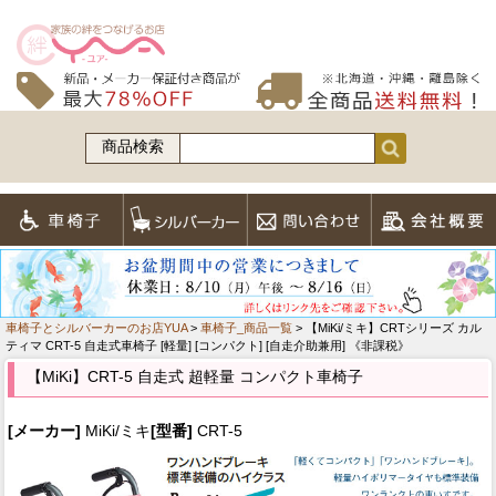
商品検索
車椅子とシルバーカーのお店YUA
>
車椅子_商品一覧
> 【MiKi/ミキ】CRTシリーズ カル
ティマ CRT-5 自走式車椅子 [軽量] [コンパクト] [自走介助兼用] 《非課税》
【MiKi】CRT-5 自走式 超軽量 コンパクト車椅子
[メーカー]
MiKi/ミキ
[型番]
CRT-5