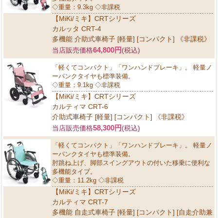
◇重量：9.3kg ◇非課税
【MiKi/ミキ】CRTシリーズ
カルッタ CRT-4
多機能 介助式車椅子 [軽量] [コンパクト] 《非課税》
64,800円
当店販売価格
(税込)
「軽くてコンパクト」「ワンハンドブレーキ」。 軽量ノ
ーパンクタイヤも標準装備。
◇重量：9.1kg ◇非課税
【MiKi/ミキ】CRTシリーズ
カルティマ CRT-6
介助式車椅子 [軽量] [コンパクト] 《非課税》
58,300円
当店販売価格
(税込)
「軽くてコンパクト」「ワンハンドブレーキ」。 軽量ノ
ーパンクタイヤも標準装備。
肘跳ね上げ、脚部スイングアウトの付いた移乗に便利な
多機能タイプ。
◇重量：11.2kg ◇非課税
【MiKi/ミキ】CRTシリーズ
カルティマ CRT-7
多機能 自走式車椅子 [軽量] [コンパクト] [自走介助兼