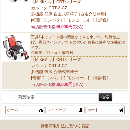
【MiKi/ミキ】CRTシリーズ
カルッタ CRT-3-CZ
多機能 低床 自走式車椅子 [自走介助兼用]
[軽量] [コンパクト] [モジュール] 《非課税》
88,000円
当店販売価格
(税込)
工具1本でシート幅の調整ができる車いす。肘跳ね上
げ、脚部スイングアウトの付いた移乗に便利な多機能タ
イプ。
◇重量：11.2㎏ ◇非課税
【MiKi/ミキ】CRTシリーズ
カルッタ CRT-4-CZ
多機能 低床 介助式車椅子
[軽量] [コンパクト] [モジュール] 《非課税》
88,000円
当店販売価格
(税込)
商品検索
ホーム
マイページ
カート
特定商取引法に基づく表記