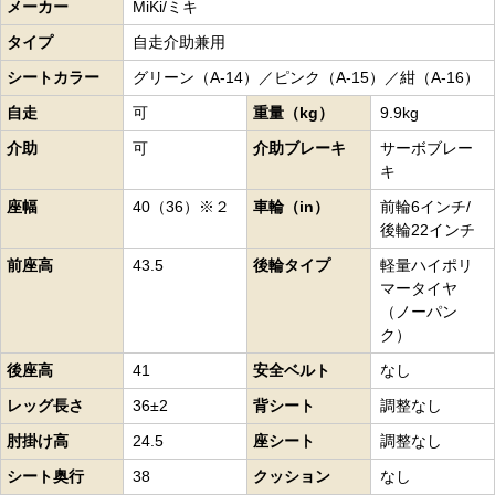
メーカー
MiKi/ミキ
タイプ
自走介助兼用
シートカラー
グリーン（A-14）／ピンク（A-15）／紺（A-16）
自走
可
重量（kg）
9.9kg
介助
可
介助ブレーキ
サーボブレー
キ
座幅
40（36）※２
車輪（in）
前輪6インチ/
後輪22インチ
前座高
43.5
後輪タイプ
軽量ハイポリ
マータイヤ
（ノーパン
ク）
後座高
41
安全ベルト
なし
レッグ長さ
36±2
背シート
調整なし
肘掛け高
24.5
座シート
調整なし
シート奥行
38
クッション
なし