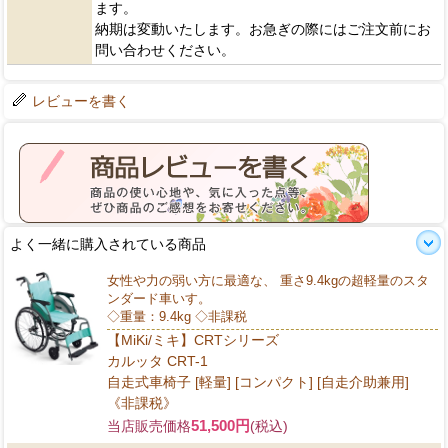
ます。
納期は変動いたします。お急ぎの際にはご注文前にお
問い合わせください。
レビューを書く
よく一緒に購入されている商品
女性や力の弱い方に最適な、 重さ9.4kgの超軽量のスタ
ンダード車いす。
◇重量：9.4kg ◇非課税
【MiKi/ミキ】CRTシリーズ
カルッタ CRT-1
自走式車椅子 [軽量] [コンパクト] [自走介助兼用]
《非課税》
51,500円
当店販売価格
(税込)