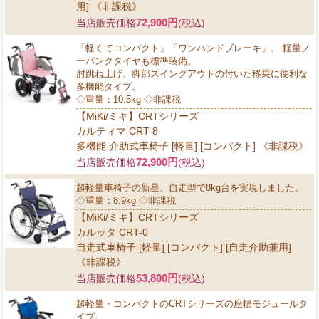
用] 《非課税》
72,900円
当店販売価格
(税込)
「軽くてコンパクト」「ワンハンドブレーキ」。 軽量ノ
ーパンクタイヤも標準装備。
肘跳ね上げ、脚部スイングアウトの付いた移乗に便利な
多機能タイプ。
◇重量：10.5kg ◇非課税
【MiKi/ミキ】CRTシリーズ
カルティマ CRT-8
多機能 介助式車椅子 [軽量] [コンパクト] 《非課税》
72,900円
当店販売価格
(税込)
超軽量車椅子の新星、自走型で8kg台を実現しました。
◇重量：8.9kg ◇非課税
【MiKi/ミキ】CRTシリーズ
カルッタ CRT-0
自走式車椅子 [軽量] [コンパクト] [自走介助兼用]
《非課税》
53,800円
当店販売価格
(税込)
超軽量・コンパクトのCRTシリーズの座幅モジュールタ
イプ。