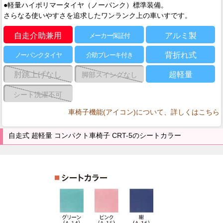
●軽量ハイポリマータイヤ（ノーパンク）標準装備。
さらなる使いやすさを追求したワンランク上の車いすです。
自走介助兼用
アルミ製
メーカー保証付
背折れ式
ノーパンクタイヤ
介助ブレーキ付き
肘跳上げなし
超軽量
脚部スイングなし
シート洗濯不可
車椅子機能(アイコン)について、詳しくはこちら
自走式 超軽量 コンパクト車椅子 CRT-5のシートカラー