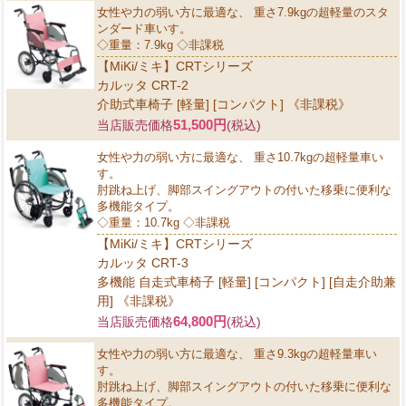
女性や力の弱い方に最適な、 重さ7.9kgの超軽量のスタ
ンダード車いす。
◇重量：7.9kg ◇非課税
【MiKi/ミキ】CRTシリーズ
カルッタ CRT-2
介助式車椅子 [軽量] [コンパクト] 《非課税》
51,500円
当店販売価格
(税込)
女性や力の弱い方に最適な、 重さ10.7kgの超軽量車い
す。
肘跳ね上げ、脚部スイングアウトの付いた移乗に便利な
多機能タイプ。
◇重量：10.7kg ◇非課税
【MiKi/ミキ】CRTシリーズ
カルッタ CRT-3
多機能 自走式車椅子 [軽量] [コンパクト] [自走介助兼
用] 《非課税》
64,800円
当店販売価格
(税込)
女性や力の弱い方に最適な、 重さ9.3kgの超軽量車い
す。
肘跳ね上げ、脚部スイングアウトの付いた移乗に便利な
多機能タイプ。