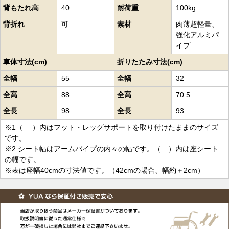
背もたれ高
40
耐荷重
100kg
背折れ
可
素材
肉薄超軽量、
強化アルミパ
イプ
車体寸法(cm)
折りたたみ寸法(cm)
全幅
55
全幅
32
全高
88
全高
70.5
全長
98
全長
93
※1（ ）内はフット・レッグサポートを取り付けたままのサイズ
です。
※2 シート幅はアームパイプの内々の幅です。（ ）内は座シート
の幅です。
※表は座幅40cmの寸法値です。（42cmの場合、幅約＋2cm）