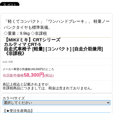
「軽くてコンパクト」「ワンハンドブレーキ」。 軽量ノー
パンクタイヤも標準装備。
◇重量：9.9kg ◇非課税
【MiKi/ミキ】CRTシリーズ
カルティマ CRT-5
自走式車椅子 [軽量] [コンパクト] [自走介助兼用]
《非課税》
w11-436
メーカー希望小売価格149,000円のところ
58,300円
当店販売価格
(税込)
表記上税込と記載されますが、
非課税商品につきましては、税金は含まれておりません。
カラー/サイズ
【★受注生産商品】