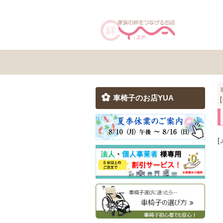
車椅子のお店YUA
[