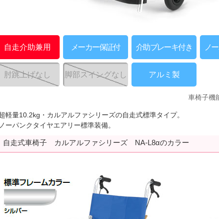
自走介助兼用
メーカー保証付
介助ブレーキ付き
ノー
肘跳上げなし
脚部スイングなし
アルミ製
車椅子機
●超軽量10.2kg・カルアルファシリーズの自走式標準タイプ。
●ノーパンクタイヤエアリー標準装備。
自走式車椅子 カルアルファシリーズ NA-L8αのカラー