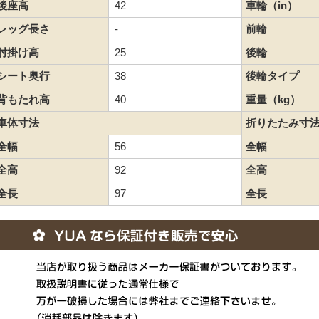
後座高
42
車輪（in）
レッグ長さ
-
前輪
肘掛け高
25
後輪
シート奥行
38
後輪タイプ
背もたれ高
40
重量（kg）
車体寸法
折りたたみ寸
全幅
56
全幅
全高
92
全高
全長
97
全長