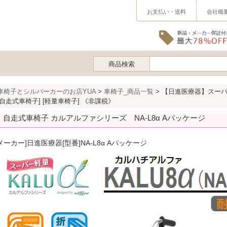
お支払い・送料
会社概
商品検索
車椅子とシルバーカーのお店YUA
>
車椅子_商品一覧
> 【日進医療器】スーパー
[自走式車椅子] [軽量車椅子] 《非課税》
自走式車椅子 カルアルファシリーズ NA-L8α Aパッケージ
メーカー]
日進医療器
[型番]
NA-L8α Aパッケージ