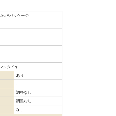
8α Aパッケージ
ンクタイヤ
あり
-
調整なし
調整なし
なし