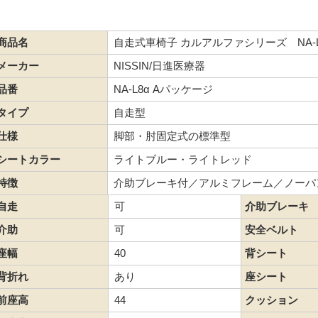
商品名
自走式車椅子 カルアルファシリーズ NA-L
メーカー
NISSIN/日進医療器
品番
NA-L8α Aパッケージ
タイプ
自走型
仕様
脚部・肘固定式の標準型
シートカラー
ライトブルー・ライトレッド
特徴
介助ブレーキ付／アルミフレーム／ノーパ
自走
可
介助ブレーキ
介助
可
安全ベルト
座幅
40
背シート
背折れ
あり
座シート
前座高
44
クッション