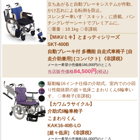
立ちあがると自動ブレーキシステムが作動、
かけ忘れによる転倒を防止。
スレンダー車いす「スキット」に搭載。パン
チングレザーシートでプレミアムに。
◇重量：18.1kg ◇非課税
【MiKi/ミキ】とまっティシリーズ
SKT-400B
自動ブレーキ付 多機能 自走式車椅子 [自
走介助兼用] [コンパクト] 《非課税》
メーカー希望小売価格166,000円のところ
84,500円
当店販売価格
(税込)
駆動輪16インチ仕様の介助式。室内での小回
り性能抜群の超々低床こまわりくん6輪車い
す。 ◇車椅子(非課税)
【カワムラサイクル】
介助式6輪車椅子
こまわりくん
KAK16-40B-LO
[超々低床] 《非課税》
メーカー希望小売価格191,000円のところ