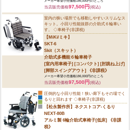
メーカー希望小売価格186,000円のところ
97,500円
当店販売価格
(税込)
室内の狭い場所でも移動しやすいスリムなス
キット。小回り性能抜群の介助式６輪車い
す。 ◇車椅子(非課税)
【MiKi/ミキ】
SKT-6
Skit（スキット）
介助式多機能６輪車椅子
[室内用車椅子] [コンパクト] [肘跳ね上げ]
[脚部スイングアウト] 《非課税》
メーカー希望小売価格186,000円のところ
97,500円
当店販売価格
(税込)
圧倒的な小回り性能！狭い廊下もその場でく
るりと回れます ◇車椅子(非課税)
【松永製作所】ネクストコア-くるり
NEXT-80B
アルミ製 6輪介助式車椅子[低床] 《非課
税》