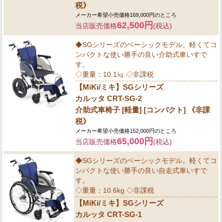
税》
メーカー希望小売価格169,000円のところ
62,500円
当店販売価格
(税込)
◆SGシリーズのベーシックモデル。軽くてコ
ンパクトな使い勝手の良い介助式車いすで
す。
◇重量：10.1㎏ ◇非課税
【MiKi/ミキ】SGシリーズ
カルッタ CRT-SG-2
介助式車椅子 [軽量] [コンパクト] 《非課
税》
メーカー希望小売価格152,000円のところ
65,000円
当店販売価格
(税込)
◆SGシリーズのベーシックモデル。軽くてコ
ンパクトな使い勝手の良い自走式車いすで
す。
◇重量：10.6kg ◇非課税
【MiKi/ミキ】SGシリーズ
カルッタ CRT-SG-1