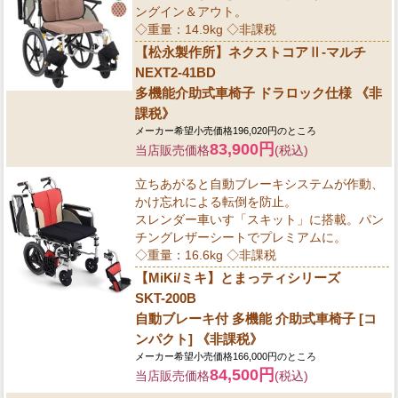
ングイン＆アウト。
◇重量：14.9kg ◇非課税
【松永製作所】ネクストコアⅡ-マルチ
NEXT2-41BD
多機能介助式車椅子 ドラロック仕様 《非
課税》
メーカー希望小売価格196,020円のところ
83,900円
当店販売価格
(税込)
立ちあがると自動ブレーキシステムが作動、
かけ忘れによる転倒を防止。
スレンダー車いす「スキット」に搭載。パン
チングレザーシートでプレミアムに。
◇重量：16.6kg ◇非課税
【MiKi/ミキ】とまっティシリーズ
SKT-200B
自動ブレーキ付 多機能 介助式車椅子 [コ
ンパクト] 《非課税》
メーカー希望小売価格166,000円のところ
84,500円
当店販売価格
(税込)