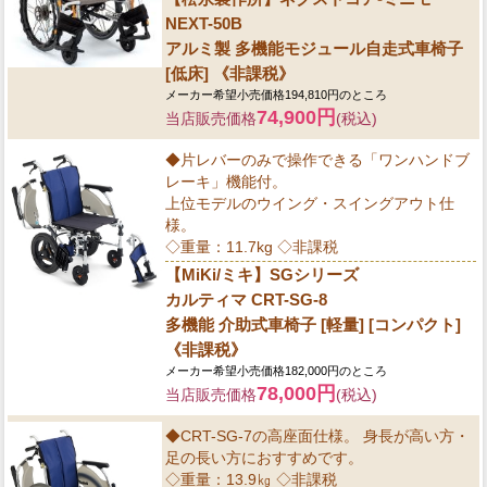
NEXT-50B
アルミ製 多機能モジュール自走式車椅子
[低床] 《非課税》
メーカー希望小売価格194,810円のところ
74,900円
当店販売価格
(税込)
◆片レバーのみで操作できる「ワンハンドブ
レーキ」機能付。
上位モデルのウイング・スイングアウト仕
様。
◇重量：11.7kg ◇非課税
【MiKi/ミキ】SGシリーズ
カルティマ CRT-SG-8
多機能 介助式車椅子 [軽量] [コンパクト]
《非課税》
メーカー希望小売価格182,000円のところ
78,000円
当店販売価格
(税込)
◆CRT-SG-7の高座面仕様。 身長が高い方・
足の長い方におすすめです。
◇重量：13.9㎏ ◇非課税