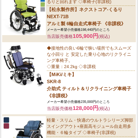
るりと回れます ◇車椅子(非課税)
【松永製作所】ネクストコア-くるり
NEXT-71B
アルミ製 6輪自走式車椅子 《非課税》
メーカー希望小売価格198,440円のところ
105,900円
当店販売価格
(税込)
◆接地性の良い6輪で狭い場所でもスムーズ
な小回り と 安定した乗り心地のリクライニ
ング車椅子。
◇重量：24.2kg ◇非課税
【MiKi/ミキ】
SKR-8
介助式 ティルト＆リクライニング車椅子
《非課税》
メーカー希望小売価格235,000円のところ
128,000円
当店販売価格
(税込)
軽量・スリム・快適のウルトラシリーズ脚部
スイングアウト+座面高モジュール自走用多
機能・６輪タイプ ◇車椅子(非課税)