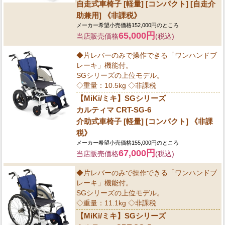
自走式車椅子 [軽量] [コンパクト] [自走介
助兼用] 《非課税》
メーカー希望小売価格152,000円のところ
65,000円
当店販売価格
(税込)
◆片レバーのみで操作できる「ワンハンドブ
レーキ」機能付。
SGシリーズの上位モデル。
◇重量：10.5kg ◇非課税
【MiKi/ミキ】SGシリーズ
カルティマ CRT-SG-6
介助式車椅子 [軽量] [コンパクト] 《非課
税》
メーカー希望小売価格155,000円のところ
67,000円
当店販売価格
(税込)
◆片レバーのみで操作できる「ワンハンドブ
レーキ」機能付。
SGシリーズの上位モデル。
◇重量：11.1kg ◇非課税
【MiKi/ミキ】SGシリーズ