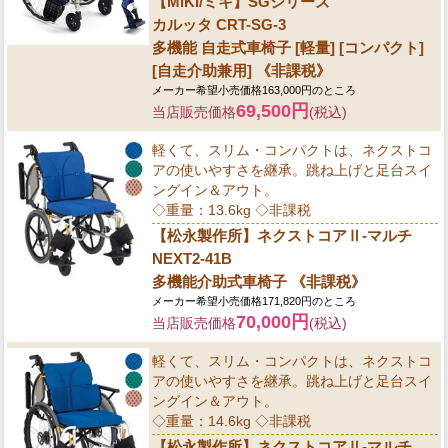
【MiKi/ミキ】SGシリーズ
カルッタ CRT-SG-3
多機能 自走式車椅子 [軽量] [コンパクト]
[自走介助兼用] 《非課税》
メーカー希望小売価格163,000円のところ
69,500円
当店販売価格
(税込)
軽くて、スリム・コンパクトは、ネクストコ
アの使いやすさを継承。跳ね上げと足台スイ
ングイン＆アウト。
◇重量：13.6kg ◇非課税
【松永製作所】ネクストコアⅡ-マルチ
NEXT2-41B
多機能介助式車椅子 《非課税》
メーカー希望小売価格171,820円のところ
70,000円
当店販売価格
(税込)
軽くて、スリム・コンパクトは、ネクストコ
アの使いやすさを継承。跳ね上げと足台スイ
ングイン＆アウト。
◇重量：14.6kg ◇非課税
【松永製作所】ネクストコアⅡ-マルチ