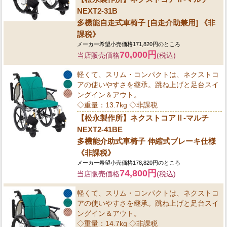
NEXT2-31B
多機能自走式車椅子 [自走介助兼用] 《非
課税》
メーカー希望小売価格171,820円のところ
70,000円
当店販売価格
(税込)
軽くて、スリム・コンパクトは、ネクストコ
アの使いやすさを継承。跳ね上げと足台スイ
ングイン＆アウト。
◇重量：13.7kg ◇非課税
【松永製作所】ネクストコアⅡ-マルチ
NEXT2-41BE
多機能介助式車椅子 伸縮式ブレーキ仕様
《非課税》
メーカー希望小売価格178,820円のところ
74,800円
当店販売価格
(税込)
軽くて、スリム・コンパクトは、ネクストコ
アの使いやすさを継承。跳ね上げと足台スイ
ングイン＆アウト。
◇重量：14.7kg ◇非課税