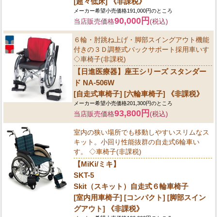
[超々低床] 《非課税》
メーカー希望小売価格191,000円のところ
90,000円
当店販売価格
(税込)
６輪・肘跳ね上げ・脚部スイングアウト機能
付きの３Ｄ調整式バックサポート採用車いす
◇車椅子(非課税)
【日進医療器】座王シリーズ スタンダー
ド NA-506W
[自走式車椅子] [六輪車椅子] 《非課税》
メーカー希望小売価格201,300円のところ
93,800円
当店販売価格
(税込)
室内の狭い場所でも移動しやすいスリムなス
キット。小回り性能抜群の自走式6輪車い
す。 ◇車椅子(非課税)
【MiKi/ミキ】
SKT-5
Skit（スキット）自走式６輪車椅子
[室内用車椅子] [コンパクト] [脚部スイン
グアウト] 《非課税》