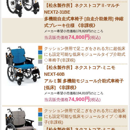
【松永製作所】ネクストコアⅡ-マルチ
NEXT2-31BE
多機能自走式車椅子 [自走介助兼用] 伸縮
式ブレーキ仕様 《非課税》
メーカー希望小売価格178,820円のところ
74,800円
当店販売価格
(税込)
クッション併用で足こぎをされる方に超低床
にも設定可能な低床モジュールタイプ介助式
◇車椅子(非課税)
【松永製作所】ネクストコア-ミニモ
NEXT-60B
アルミ製 多機能モジュール介助式車椅子
[低床] 《非課税》
メーカー希望小売価格194,810円のところ
74,900円
当店販売価格
(税込)
クッション併用で足こぎをされる方に超低床
にも設定可能な低床モジュールタイプ ◇車椅
子(非課税)
【松永製作所】ネクストコア-ミニモ