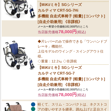
【MiKi/ミキ】SGシリーズ
カルティマ CRT-SG-7Hi
多機能 自走式車椅子 [軽量] [コンパクト]
[自走介助兼用] 《非課税》
メーカー希望小売価格182,000円のところ
78,000円
当店販売価格
(税込)
◆片レバーのみで操作できる「ワンハンドブ
レーキ」機能付。
上位モデルのウイング・スイングアウト仕
様。
◇重量：12.2㎏ ◇非課税
【MiKi/ミキ】SGシリーズ
カルティマ CRT-SG-7
多機能 自走式車椅子 [軽量] [コンパクト]
[自走介助兼用] 《非課税》
メーカー希望小売価格182,000円のところ
78,000円
当店販売価格
(税込)
軽くて、スリム・コンパクトは、ネクストコ
アの使いやすさを継承。跳ね上げと足台スイ