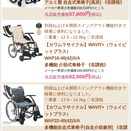
アルミ製 自走式車椅子[高床] 《非課税》
メーカー希望小売価格158,510円のところ
57,800円
当店販売価格
(税込)
肘跳ね上げ＆脚部スイングアウト機能付きで
移乗に便利になりました。
◇重量：12.5～12.8kg ◇非課税
【カワムラサイクル】WAVIT+（ウェイビ
ットプラス）
WAP16-40(42)S/A
多機能 介助式車椅子 《非課税》
メーカー希望小売価格169,000円のところ
62,500円
当店販売価格
(税込)
肘跳ね上げ＆脚部スイングアウト機能付きで
移乗に便利になりました。
◇重量：13.9～14.2kg ◇非課税
【カワムラサイクル】WAVIT+（ウェイビ
ットプラス）
WAP22-40(42)S/A
多機能自走式車椅子[自走介助兼用] 《非課