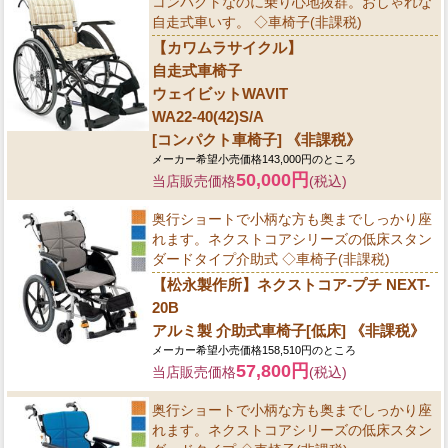
コンパクトなのに乗り心地抜群。おしゃれな
自走式車いす。 ◇車椅子(非課税)
【カワムラサイクル】
自走式車椅子
ウェイビットWAVIT
WA22-40(42)S/A
[コンパクト車椅子] 《非課税》
メーカー希望小売価格143,000円のところ
50,000円
当店販売価格
(税込)
奥行ショートで小柄な方も奥までしっかり座
れます。ネクストコアシリーズの低床スタン
ダードタイプ介助式 ◇車椅子(非課税)
【松永製作所】ネクストコア-プチ NEXT-
20B
アルミ製 介助式車椅子[低床] 《非課税》
メーカー希望小売価格158,510円のところ
57,800円
当店販売価格
(税込)
奥行ショートで小柄な方も奥までしっかり座
れます。ネクストコアシリーズの低床スタン