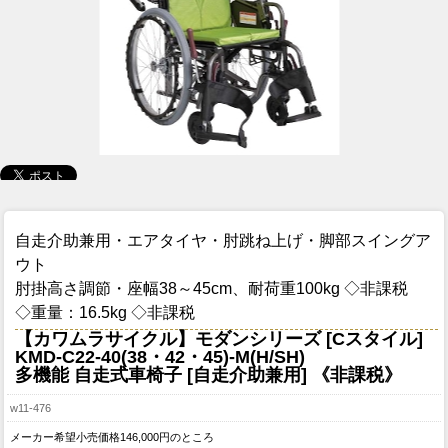
自走介助兼用・エアタイヤ・肘跳ね上げ・脚部スイングア
ウト
肘掛高さ調節・座幅38～45cm、耐荷重100kg ◇非課税
◇重量：16.5kg ◇非課税
【カワムラサイクル】モダンシリーズ [Cスタイル]
KMD-C22-40(38・42・45)-M(H/SH)
多機能 自走式車椅子 [自走介助兼用] 《非課税》
w11-476
メーカー希望小売価格146,000円のところ