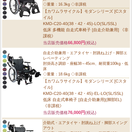
◇重量：16.3kg ◇非課税
【カワムラサイクル】モダンシリーズ [Cスタ
イル]
KMD-C20-40(38・42・45)-LO(SL/SSL)
低床 多機能 自走式車椅子 [自走介助兼用] 《非
課税》
66,800円
当店販売価格
(税込)
自走介助兼用・エアタイヤ・肘跳ね上げ・脚部エ
レベーティング
肘掛高さ調節・座幅38～45cm、耐荷重100kg・低
床
◇重量：18.6kg ◇非課税
【カワムラサイクル】モダンシリーズ [Cスタ
イル]
KMD-C20-40(38・42・45)-EL-LO(SL/SSL)
低床 自走式車椅子 [自走介助兼用](脚部EL)
《非課税》
76,000円
当店販売価格
(税込)
介助式・エアタイヤ・肘跳ね上げ・脚部スイング
アウト