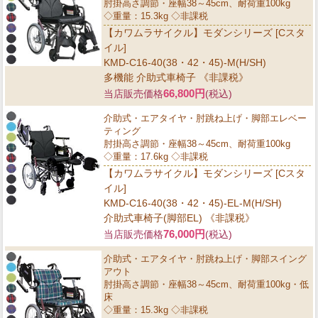
肘掛高さ調節・座幅38～45cm、耐荷重100kg
◇重量：15.3kg ◇非課税
【カワムラサイクル】モダンシリーズ [Cスタ
イル]
KMD-C16-40(38・42・45)-M(H/SH)
多機能 介助式車椅子 《非課税》
66,800円
当店販売価格
(税込)
介助式・エアタイヤ・肘跳ね上げ・脚部エレベー
ティング
肘掛高さ調節・座幅38～45cm、耐荷重100kg
◇重量：17.6kg ◇非課税
【カワムラサイクル】モダンシリーズ [Cスタ
イル]
KMD-C16-40(38・42・45)-EL-M(H/SH)
介助式車椅子(脚部EL) 《非課税》
76,000円
当店販売価格
(税込)
介助式・エアタイヤ・肘跳ね上げ・脚部スイング
アウト
肘掛高さ調節・座幅38～45cm、耐荷重100kg・低
床
◇重量：15.3kg ◇非課税