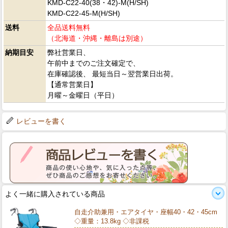
KMD-C22-40(38・42)-M(H/SH)
KMD-C22-45-M(H/SH)
送料
全品送料無料
（北海道・沖縄・離島は別途）
納期目安
弊社営業日、
午前中までのご注文確定で、
在庫確認後、 最短当日～翌営業日出荷。
【通常営業日】
月曜～金曜日（平日）
レビューを書く
よく一緒に購入されている商品
自走介助兼用・エアタイヤ・座幅40・42・45cm
◇重量：13.8kg ◇非課税