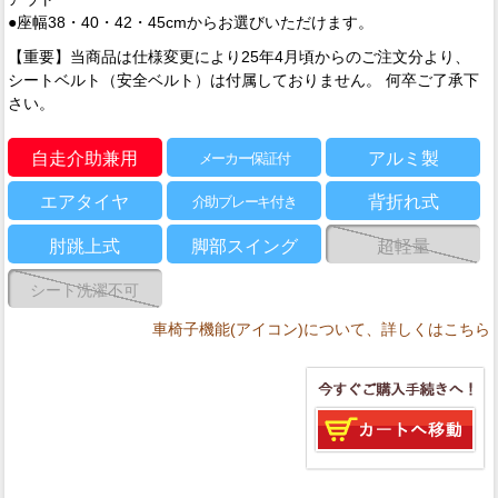
●座幅38・40・42・45cmからお選びいただけます。
【重要】当商品は仕様変更により25年4月頃からのご注文分より、
シートベルト（安全ベルト）は付属しておりません。 何卒ご了承下
さい。
自走介助兼用
アルミ製
メーカー保証付
エアタイヤ
背折れ式
介助ブレーキ付き
肘跳上式
脚部スイング
超軽量
シート洗濯不可
車椅子機能(アイコン)について、詳しくはこちら