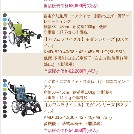
53,800円
当店販売価格
(税込)
自走介助兼用・エアタイヤ・肘跳ね上げ・脚部エ
レベーティング
座幅38～45cm、耐荷重100kg・低床
◇重量：17.7kg ◇非課税
【カワムラサイクル】モダンシリーズ [Bスタ
イル]
KMD-B20-40(38・42・45)-EL-LO(SL/SSL)
低床 多機能 自走式車椅子 [自走介助兼用] (脚
部EL) 《非課税》
62,200円
当店販売価格
(税込)
介助式・エアタイヤ・肘跳ね上げ・脚部スイング
アウト
座幅38～45cm、耐荷重100kg ◇非課税
◇重量：14.4kg ◇非課税
【カワムラサイクル】モダンシリーズ [Bスタ
イル]
KMD-B16-40(38・42・45)-M(H/SH)
多機能 介助式車椅子 《非課税》
54,000円
当店販売価格
(税込)