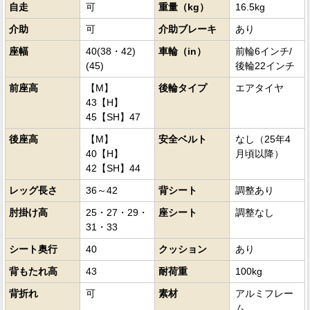
自走
可
重量（kg）
16.5kg
介助
可
介助ブレーキ
あり
座幅
40(38・42)
車輪（in）
前輪6インチ/
(45)
後輪22インチ
前座高
【M】
後輪タイプ
エアタイヤ
43【H】
45【SH】47
後座高
【M】
安全ベルト
なし（25年4
40【H】
月頃以降）
42【SH】44
レッグ長さ
36～42
背シート
調整あり
肘掛け高
25・27・29・
座シート
調整なし
31・33
シート奥行
40
クッション
あり
背もたれ高
43
耐荷重
100kg
背折れ
可
素材
アルミフレー
ム