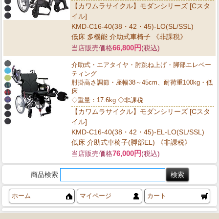
【カワムラサイクル】モダンシリーズ [Cスタ
イル]
KMD-C16-40(38・42・45)-LO(SL/SSL)
低床 多機能 介助式車椅子 《非課税》
66,800円
当店販売価格
(税込)
介助式・エアタイヤ・肘跳ね上げ・脚部エレベー
ティング
肘掛高さ調節・座幅38～45cm、耐荷重100kg・低
床
◇重量：17.6kg ◇非課税
【カワムラサイクル】モダンシリーズ [Cスタ
イル]
KMD-C16-40(38・42・45)-EL-LO(SL/SSL)
低床 介助式車椅子(脚部EL) 《非課税》
76,000円
当店販売価格
(税込)
商品検索
ホーム
マイページ
カート