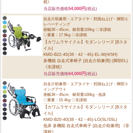
税》
54,000円
当店販売価格
(税込)
自走介助兼用・エアタイヤ・肘跳ね上げ・脚部エ
レベーティング
座幅38～45cm、耐荷重100kg ◇非課税
◇重量：17.9kg ◇非課税
【カワムラサイクル】モダンシリーズ [Bスタ
イル]
KMD-B22-40(38・42・45)-EL-M(H/SH)
多機能 自走式車椅子 [自走介助兼用] (脚部EL)
《非課税》
64,000円
当店販売価格
(税込)
自走介助兼用・エアタイヤ・肘跳ね上げ・脚部ス
イングアウト
座幅38～45cm、耐荷重100kg・低床
◇重量：15.4kg ◇非課税
【カワムラサイクル】モダンシリーズ [Bスタ
イル]
KMD-B20-40(38・42・45)-LO(SL/SSL)
低床 多機能 自走式車椅子 [自走介助兼用] 《非
課税》