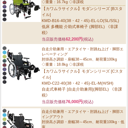
◇重量：16.7kg ◇非課税
【カワムラサイクル】モダンシリーズ [Bスタ
イル]
KMD-B16-40(38・42・45)-EL-LO(SL/SSL)
低床 多機能 介助式車椅子 (脚部EL) 《非課
税》
62,200円
当店販売価格
(税込)
自走介助兼用・エアタイヤ・肘跳ね上げ・脚部エ
レベーティング
肘掛高さ調節・座幅38～45cm、耐荷重100kg
◇重量：18.8kg ◇非課税
【カワムラサイクル】モダンシリーズ [Cスタ
イル]
KMD-C22-40(38・42・45)-EL-M(H/SH)
自走式車椅子 [自走介助兼用](脚部EL) 《非課
税》
76,000円
当店販売価格
(税込)
自走介助兼用・エアタイヤ・肘跳ね上げ・脚部ス
イングアウト
肘掛高さ調節・座幅38～45cm、耐荷重100kg・低
床