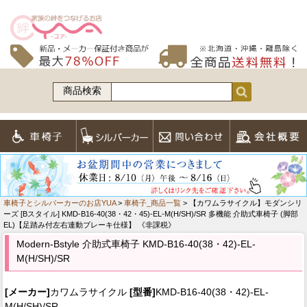
商品検索
車椅子とシルバーカーのお店YUA
>
車椅子_商品一覧
> 【カワムラサイクル】モダンシリ
ーズ [Bスタイル] KMD-B16-40(38・42・45)-EL-M(H/SH)/SR 多機能 介助式車椅子 (脚部
EL)【足踏み付左右連動ブレーキ仕様】 《非課税》
Modern-Bstyle 介助式車椅子 KMD-B16-40(38・42)-EL-
M(H/SH)/SR
[メーカー]
カワムラサイクル
[型番]
KMD-B16-40(38・42)-EL-
M(H/SH)/SR