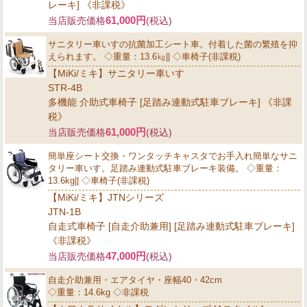
レーキ] 《非課税》
61,000円
当店販売価格
(税込)
サニタリー車いすの抗菌加工シート車。付着した菌の繁殖を抑
えられます。 ◇重量：13.6㎏|| ◇車椅子(非課税)
【MiKi/ミキ】サニタリー車いす
STR-4B
多機能 介助式車椅子 [足踏み連動式駐車ブレーキ] 《非課
税》
61,000円
当店販売価格
(税込)
簡単座シート交換・ワンタッチキャスタでお手入れ簡単なサニ
タリー車いす。足踏み連動式駐車ブレーキ装備。 ◇重量：
13.6kg|| ◇車椅子(非課税)
【MiKi/ミキ】JTNシリーズ
JTN-1B
自走式車椅子 [自走介助兼用] [足踏み連動式駐車ブレーキ]
《非課税》
47,000円
当店販売価格
(税込)
自走介助兼用・エアタイヤ・座幅40・42cm
◇重量：14.6kg ◇非課税