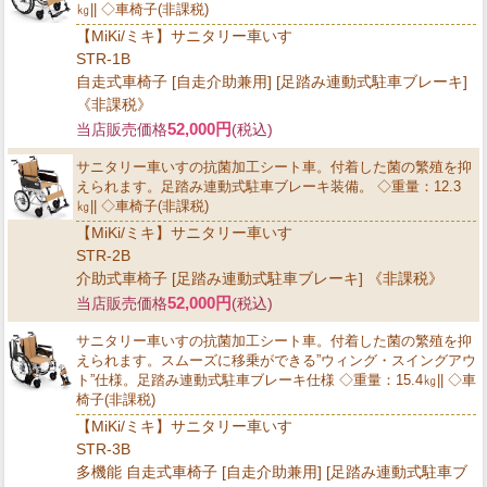
㎏|| ◇車椅子(非課税)
【MiKi/ミキ】サニタリー車いす
STR-1B
自走式車椅子 [自走介助兼用] [足踏み連動式駐車ブレーキ]
《非課税》
52,000円
当店販売価格
(税込)
サニタリー車いすの抗菌加工シート車。付着した菌の繁殖を抑
えられます。足踏み連動式駐車ブレーキ装備。 ◇重量：12.3
㎏|| ◇車椅子(非課税)
【MiKi/ミキ】サニタリー車いす
STR-2B
介助式車椅子 [足踏み連動式駐車ブレーキ] 《非課税》
52,000円
当店販売価格
(税込)
サニタリー車いすの抗菌加工シート車。付着した菌の繁殖を抑
えられます。スムーズに移乗ができる”ウィング・スイングアウ
ト”仕様。足踏み連動式駐車ブレーキ仕様 ◇重量：15.4㎏|| ◇車
椅子(非課税)
【MiKi/ミキ】サニタリー車いす
STR-3B
多機能 自走式車椅子 [自走介助兼用] [足踏み連動式駐車ブ