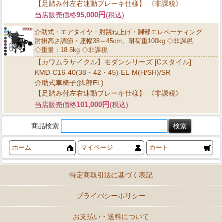
【足踏み付左右連動ブレーキ仕様】 《非課税》
95,000円
当店販売価格
(税込)
介助式・エアタイヤ・肘跳ね上げ・脚部エレベーティング
肘掛高さ調節・座幅38～45cm、耐荷重100kg ◇非課税
◇重量：18.5kg ◇非課税
【カワムラサイクル】モダンシリーズ [Cスタイル]
KMD-C16-40(38・42・45)-EL-M(H/SH)/SR
介助式車椅子(脚部EL)
【足踏み付左右連動ブレーキ仕様】 《非課税》
101,000円
当店販売価格
(税込)
商品検索
ホーム
マイページ
カート
特定商取引法に基づく表記
プライバシーポリシー
お支払い・送料について