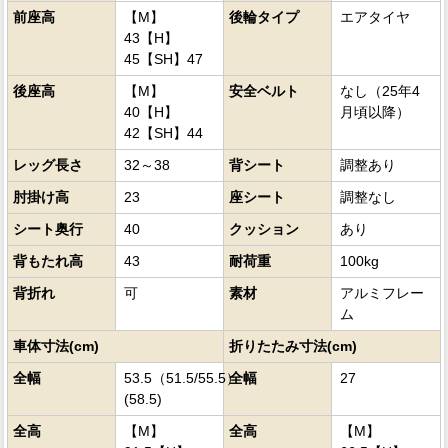
前座高
【M】
後輪タイプ
エアタイヤ
43【H】
45【SH】47
後座高
【M】
安全ベルト
なし（25年4
40【H】
月頃以降）
42【SH】44
レッグ長さ
32～38
背シート
調整あり
肘掛け高
23
座シート
調整なし
シート奥行
40
クッション
あり
背もたれ高
43
耐荷重
100kg
背折れ
可
素材
アルミフレー
ム
車体寸法(cm)
折りたたみ寸法(cm)
全幅
53.5（51.5/55.5）
全幅
27
(58.5)
全高
【M】
全高
【M】