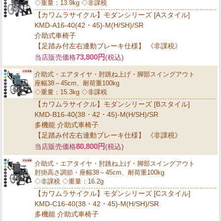
◇重量：13.9kg ◇非課税
【カワムラサイクル】モダンシリーズ [Aスタイル]
KMD-A16-40(42・45)-M(H/SH)/SR
介助式車椅子
【足踏み付左右連動ブレーキ仕様】 《非課税》
73,800円
当店販売価格
(税込)
介助式・エアタイヤ・肘跳ね上げ・脚部スイングアウト
座幅38～45cm、耐荷重100kg
◇重量：15.3kg ◇非課税
【カワムラサイクル】モダンシリーズ [Bスタイル]
KMD-B16-40(38・42・45)-M(H/SH)/SR
多機能 介助式車椅子
【足踏み付左右連動ブレーキ仕様】 《非課税》
80,800円
当店販売価格
(税込)
介助式・エアタイヤ・肘跳ね上げ・脚部スイングアウト
肘掛高さ調節・座幅38～45cm、耐荷重100kg
◇非課税 ◇重量：16.2g
【カワムラサイクル】モダンシリーズ [Cスタイル]
KMD-C16-40(38・42・45)-M(H/SH)/SR
多機能 介助式車椅子