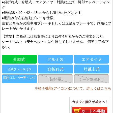
●背折れ式・介助式・エアタイヤ・肘跳ね上げ・脚部エレベーティン
グ
●座幅38・40・42・45cmからお選びいただけます。
●足踏み付左右連動ブレーキ仕様。
左右どちらかの駐車用ブレーキもしくは足踏みブレーキで、両輪にブ
レーキがかかります。
【重要】当商品は仕様変更により25年4月頃からのご注文分より、
シートベルト（安全ベルト）は付属しておりません。 何卒ご了承下
さい。
介助式
アルミ製
エアタイヤ
背折れ式
肘跳上式
介助ブレーキ付き
脚部エレベーティング
超軽量
シート洗濯不可
車椅子機能(アイコン)について、詳しくはこちら