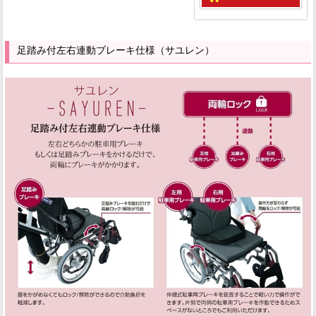
足踏み付左右連動ブレーキ仕様（サユレン）