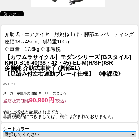
介助式・エアタイヤ・肘跳ね上げ・脚部エレベーティング
座幅38～45cm、耐荷重100kg
◇重量：17.6kg ◇非課税
【カワムラサイクル】モダンシリーズ [Bスタイル]
KMD-B16-40(38・42・45)-EL-M(H/SH)/SR
多機能 介助式車椅子 (脚部EL)
【足踏み付左右連動ブレーキ仕様】 《非課税》
w21-390
メーカー希望小売価格181,000円のところ
90,800円
当店販売価格
(税込)
表記上税込と記載されますが、
非課税商品につきましては、税金は含まれておりません。
シートカラー