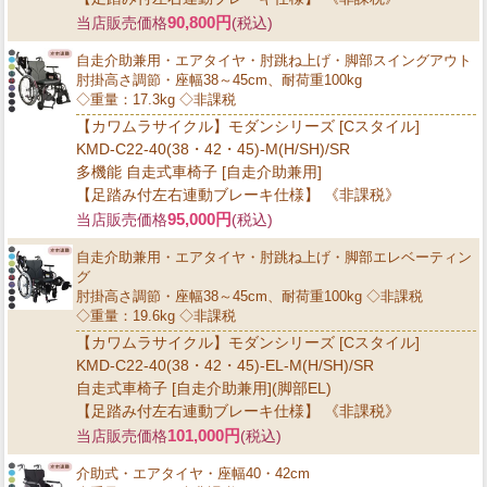
90,800円
当店販売価格
(税込)
自走介助兼用・エアタイヤ・肘跳ね上げ・脚部スイングアウト
肘掛高さ調節・座幅38～45cm、耐荷重100kg
◇重量：17.3kg ◇非課税
【カワムラサイクル】モダンシリーズ [Cスタイル]
KMD-C22-40(38・42・45)-M(H/SH)/SR
多機能 自走式車椅子 [自走介助兼用]
【足踏み付左右連動ブレーキ仕様】 《非課税》
95,000円
当店販売価格
(税込)
自走介助兼用・エアタイヤ・肘跳ね上げ・脚部エレベーティン
グ
肘掛高さ調節・座幅38～45cm、耐荷重100kg ◇非課税
◇重量：19.6kg ◇非課税
【カワムラサイクル】モダンシリーズ [Cスタイル]
KMD-C22-40(38・42・45)-EL-M(H/SH)/SR
自走式車椅子 [自走介助兼用](脚部EL)
【足踏み付左右連動ブレーキ仕様】 《非課税》
101,000円
当店販売価格
(税込)
介助式・エアタイヤ・座幅40・42cm