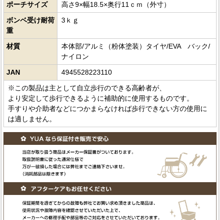
ポーチサイズ
高さ9×幅18.5×奥行11ｃｍ（外寸）
ボンベ受け耐荷
3ｋｇ
重
材質
本体部/アルミ（粉体塗装）タイヤ/EVA バック/
ナイロン
JAN
4945528223110
※この製品は主として自立歩行のできる高齢者が、
より安定して歩行できるように補助的に使用するものです。
手すりや介助者などにつかまらなければ歩行できない方の使用に
は適しません。