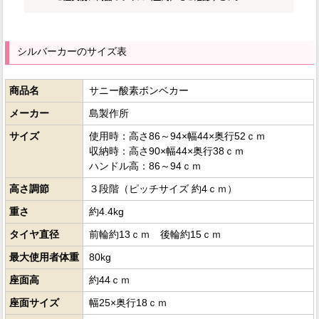
シルバーカーのサイズ表
商品名
サニー酸素ボンベカー
メーカー
島製作所
サイズ
使用時：高さ86～94×幅44×奥行52ｃｍ
収納時：高さ90×幅44×奥行38ｃｍ
ハンドル高：86～94ｃｍ
高さ調節
３段階（ピッチサイズ 約4ｃｍ）
重さ
約4.4kg
タイヤ直径
前輪約13ｃｍ 後輪約15ｃｍ
最大使用者体重
80kg
座面高
約44ｃｍ
座面サイズ
幅25×奥行18ｃｍ