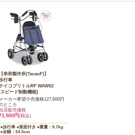
【幸和製作所(TacaoF)】
歩行車
テイコブリトルRF WAW02
[スピード制動機能]
メーカー希望小売価格127,600円
のところ
当店販売価格
71,500円
(税込)
●歩行車 ●座面付き ●重量：9.7kg
●全幅：54.5cm