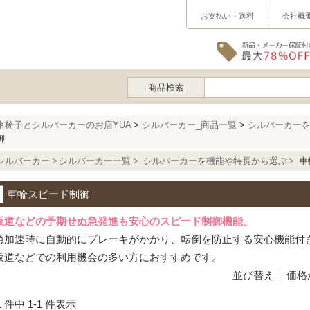
お支払い・送料
会社概
商品検索
車椅子とシルバーカーのお店YUA
>
シルバーカー_商品一覧
>
シルバーカー
御
シルバーカー
シルバーカー一覧
シルバーカーを機能や特長から選ぶ
車
車輪スピード制御
坂道などの予期せぬ急発進も安心のスピード制御機能。
急加速時に自動的にブレーキがかかり、転倒を防止する安心機能付
坂道などでの利用機会の多い方におすすめです。
並び替え
価格
1 件中 1-1 件表示