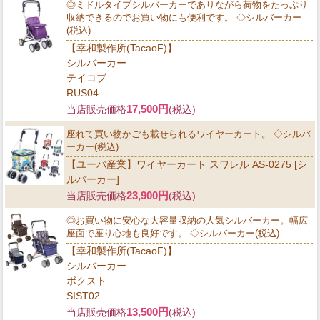
◎ミドルタイプシルバーカーでありながら荷物をたっぷり
収納できるのでお買い物にも便利です。 ◇シルバーカー
(税込)
【幸和製作所(TacaoF)】
シルバーカー
テイコブ
RUS04
17,500円
当店販売価格
(税込)
座れて買い物かごも載せられるワイヤーカート。 ◇シルバ
ーカー(税込)
【ユーバ産業】ワイヤーカート スワレル AS-0275 [シ
ルバーカー]
23,900円
当店販売価格
(税込)
◎お買い物に安心な大容量収納の人気シルバーカー。幅広
座面で座り心地も良好です。 ◇シルバーカー(税込)
【幸和製作所(TacaoF)】
シルバーカー
ボクスト
SIST02
13,500円
当店販売価格
(税込)