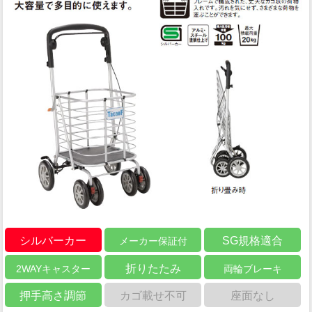
シルバーカー
SG規格適合
メーカー保証付
折りたたみ
2WAYキャスター
両輪ブレーキ
押手高さ調節
カゴ載せ不可
座面なし