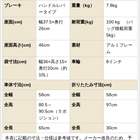
ブレーキ
ハンドルレバ
重量（kg）
7.8kg
ータイプ
座面(cm)
幅37.5×奥行
耐荷重(kg)
100 kg （バ
26cm
ッグ積載荷重
5kg）
座面高さ(cm)
46cm
素材
アルミフレー
ム
袋寸法(cm)
幅36×高さ15×
車輪
8インチ
奥行20cm（約
10L）
車体寸法(cm)
折りたたみ寸法(cm)
全幅
58cm
全幅
58cm
全高
80.5～
全高
97cm
90.5cm（５ポ
ジション）
全長
65cm
全長
30cm
本表に記載の寸法・仕様は参考値です。メーカー改良のため、予