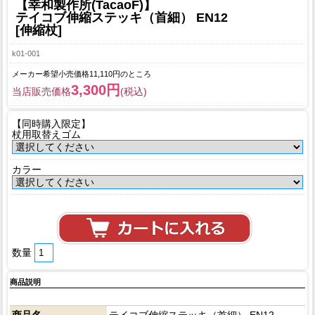
【幸和製作所(TacaoF)】
テイコブ伸縮ステッキ（首細） EN12
[伸縮杖]
k01-001
メーカー希望小売価格11,110円のところ
3,300円
当店販売価格
(税込)
【同時購入限定】
杖用取替えゴム
カラー
数量
商品説明
商品名
テイコブ伸縮ステッキ（首細） EN12