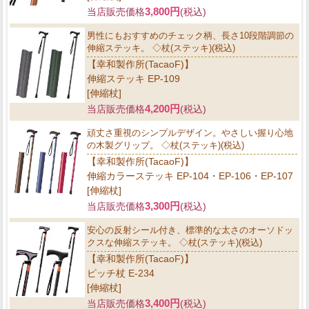
3,800円
当店販売価格
(税込)
男性にもおすすめのチェック柄、長さ10段階調節の
伸縮ステッキ。 ◇杖(ステッキ)(税込)
【幸和製作所(TacaoF)】
伸縮ステッキ EP-109
[伸縮杖]
4,200円
当店販売価格
(税込)
頑丈さ重視のシンプルデザイン。やさしい握り心地
の木製グリップ。 ◇杖(ステッキ)(税込)
【幸和製作所(TacaoF)】
伸縮カラーステッキ EP-104・EP-106・EP-107
[伸縮杖]
3,300円
当店販売価格
(税込)
安心の反射シール付き、標準的な太さのオーソドッ
クスな伸縮ステッキ。 ◇杖(ステッキ)(税込)
【幸和製作所(TacaoF)】
ピッチ杖 E-234
[伸縮杖]
3,400円
当店販売価格
(税込)