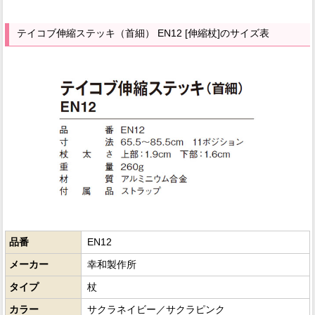
テイコブ伸縮ステッキ（首細） EN12 [伸縮杖]のサイズ表
品番
EN12
メーカー
幸和製作所
タイプ
杖
カラー
サクラネイビー／サクラピンク