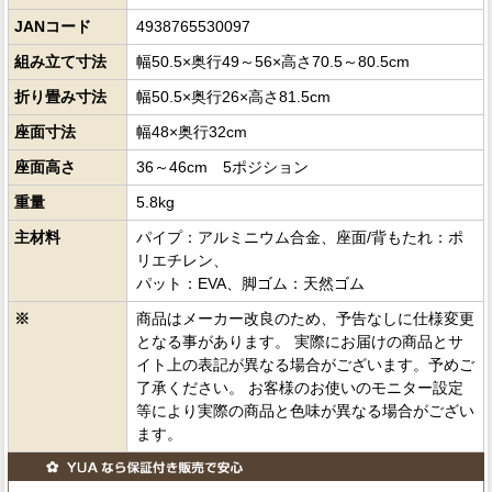
JANコード
4938765530097
組み立て寸法
幅50.5×奥行49～56×高さ70.5～80.5cm
折り畳み寸法
幅50.5×奥行26×高さ81.5cm
座面寸法
幅48×奥行32cm
座面高さ
36～46cm 5ポジション
重量
5.8kg
主材料
パイプ：アルミニウム合金、座面/背もたれ：ポ
リエチレン、
パット：EVA、脚ゴム：天然ゴム
※
商品はメーカー改良のため、予告なしに仕様変更
となる事があります。 実際にお届けの商品とサ
イト上の表記が異なる場合がございます。予めご
了承ください。 お客様のお使いのモニター設定
等により実際の商品と色味が異なる場合がござい
ます。