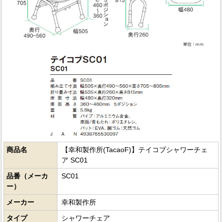
商品名
【幸和製作所(TacaoF)】テイコブシャワーチェ
ア SC01
品番（メーカ
SC01
ー）
メーカー
幸和製作所
タイプ
シャワーチェア