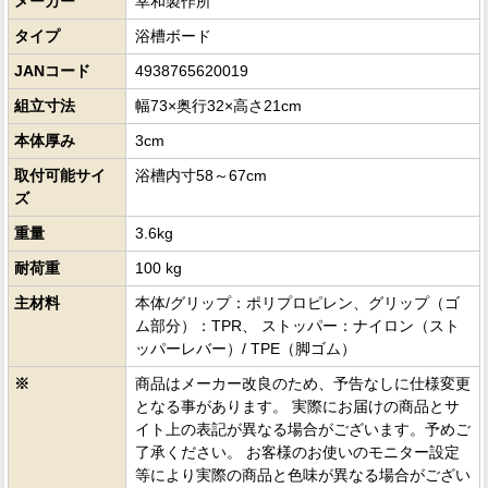
メーカー
幸和製作所
タイプ
浴槽ボード
JANコード
4938765620019
組立寸法
幅73×奥行32×高さ21cm
本体厚み
3cm
取付可能サイ
浴槽内寸58～67cm
ズ
重量
3.6kg
耐荷重
100 kg
主材料
本体/グリップ：ポリプロピレン、グリップ（ゴ
ム部分）：TPR、 ストッパー：ナイロン（スト
ッパーレバー）/ TPE（脚ゴム）
※
商品はメーカー改良のため、予告なしに仕様変更
となる事があります。 実際にお届けの商品とサ
イト上の表記が異なる場合がございます。予めご
了承ください。 お客様のお使いのモニター設定
等により実際の商品と色味が異なる場合がござい