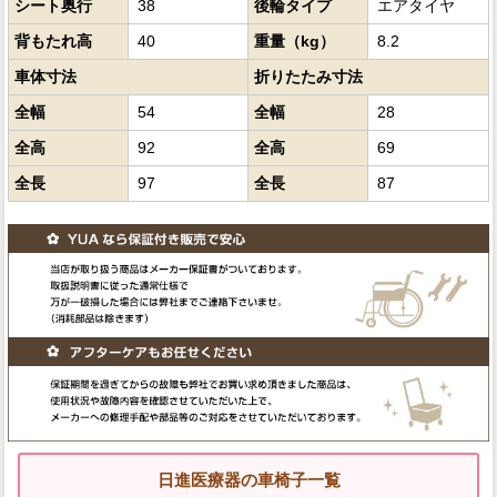
シート奥行
38
後輪タイプ
エアタイヤ
背もたれ高
40
重量（kg）
8.2
車体寸法
折りたたみ寸法
全幅
54
全幅
28
全高
92
全高
69
全長
97
全長
87
日進医療器の車椅子一覧