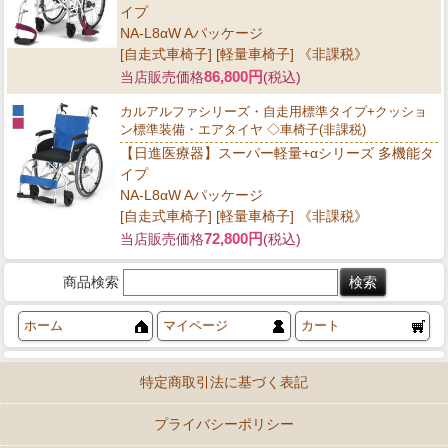
イプ
NA-L8αW Aパッケージ
[自走式車椅子] [軽量車椅子] 《非課税》
86,800円
当店販売価格
(税込)
カルアルファシリーズ・自走用標準タイプ+クッショ
ン標準装備・エアタイヤ ◇車椅子(非課税)
【日進医療器】スーパー軽量+αシリーズ 多機能タ
イプ
NA-L8αW Aパッケージ
[自走式車椅子] [軽量車椅子] 《非課税》
72,800円
当店販売価格
(税込)
商品検索
ホーム
マイページ
カート
特定商取引法に基づく表記
プライバシーポリシー