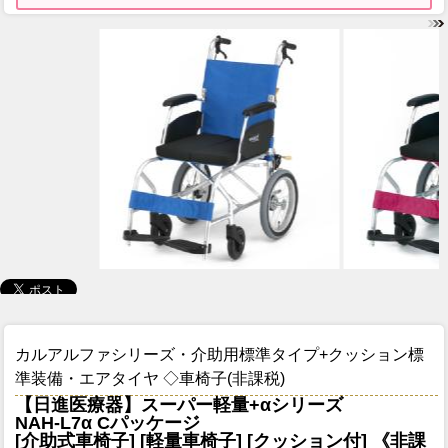
カルアルファシリーズ・介助用標準タイプ+クッション標
準装備・エアタイヤ ◇車椅子(非課税)
【日進医療器】スーパー軽量+αシリーズ
NAH-L7α Cパッケージ
[介助式車椅子] [軽量車椅子] [クッション付] 《非課