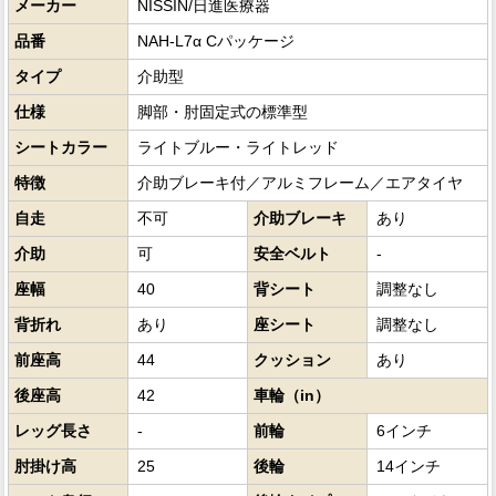
メーカー
NISSIN/日進医療器
品番
NAH-L7α Cパッケージ
タイプ
介助型
仕様
脚部・肘固定式の標準型
シートカラー
ライトブルー・ライトレッド
特徴
介助ブレーキ付／アルミフレーム／エアタイヤ
自走
不可
介助ブレーキ
あり
介助
可
安全ベルト
-
座幅
40
背シート
調整なし
背折れ
あり
座シート
調整なし
前座高
44
クッション
あり
後座高
42
車輪（in）
レッグ長さ
-
前輪
6インチ
肘掛け高
25
後輪
14インチ