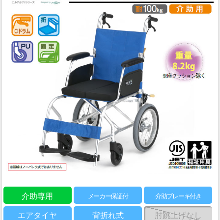
介助専用
メーカー保証付
介助ブレーキ付き
エアタイヤ
背折れ式
肘跳上げなし