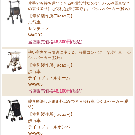
片手でも持ち運びできる軽量設計なので、バスや電車など
の乗り降りにも便利な歩行車です。 ◇シルバーカー(税込)
【幸和製作所(TacaoF)】
歩行車
サンティノ
WAG02
48,300円
当店販売価格
(税込)
狭い室内でも快適に使える、軽量コンパクトな歩行車！ ◇
シルバーカー(税込)
【幸和製作所(TacaoF)】
歩行車
テイコブリトルホーム
WAW05
46,100円
当店販売価格
(税込)
酸素療法したまま外出ができる歩行車 ◇シルバーカー(税
込)
【幸和製作所(TacaoF)】
歩行車
テイコブリトルボンベ
WAW06