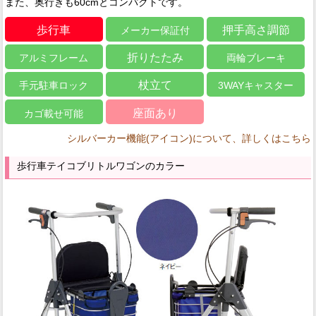
また、奥行きも60cmとコンパクトです。
歩行車
押手高さ調節
メーカー保証付
折りたたみ
アルミフレーム
両輪ブレーキ
杖立て
手元駐車ロック
3WAYキャスター
座面あり
カゴ載せ可能
シルバーカー機能(アイコン)について、詳しくはこちら
歩行車テイコブリトルワゴンのカラー