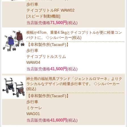
歩行車
テイコブリトルRF WAW02
[スピード制動機能]
71,500円
当店販売価格
(税込)
横幅が47cm、重量4.5kgとテイコブリトルが更に軽量コン
パクトに。 ◇シルバーカー(税込)
【幸和製作所(TacaoF)】
歩行車
テイコブリトルスリム
WAW04
41,500円
当店販売価格
(税込)
紳士用の福祉用具ブランド「ジェントルロマーネ」よりク
ラシカルなデザインの軽量歩行車です。 ◇シルバーカー
(税込)
【幸和製作所(TacaoF)】
歩行車
ミケーレ
WAG01
41,600円
当店販売価格
(税込)