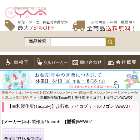
商品検索
車椅子とシルバーカーのお店YUA
>
シルバーカー_商品一覧
>
シルバーカーをメーカーか
ら選ぶ
>
幸和製作所
> 【幸和製作所(TacaoF)】歩行車 テイコブリトルワゴンWAW07
【幸和製作所(TacaoF)】歩行車 テイコブリトルワゴン WAW07
[メーカー]
幸和製作所/TacaoF
[型番]
WAW07