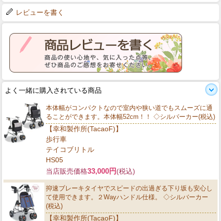
レビューを書く
よく一緒に購入されている商品
本体幅がコンパクトなので室内や狭い道でもスムーズに通
ることができます。本体幅52cm！！ ◇シルバーカー(税込)
【幸和製作所(TacaoF)】
歩行車
テイコブリトル
HS05
33,000円
当店販売価格
(税込)
抑速ブレーキタイヤでスピードの出過ぎる下り坂も安心し
て使用できます。２Wayハンドル仕様。 ◇シルバーカー
(税込)
【幸和製作所(TacaoF)】