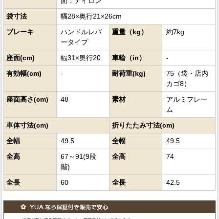
面：ナイロン
袋寸法
幅28×奥行21×26cm
ブレーキ
ハンドルレバ
重量（kg）
約7kg
ータイプ
座面(cm)
幅31×奥行20
車輪（in）
-
有効幅(cm)
-
耐荷重(kg)
75（袋・店内
カゴ8）
座面高さ(cm)
48
素材
アルミフレー
ム
車体寸法(cm)
折りたたみ寸法(cm)
全幅
49.5
全幅
49.5
全高
67～91(9段
全高
74
階)
全長
60
全長
42.5