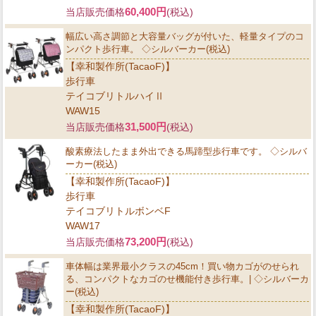
60,400円
当店販売価格
(税込)
幅広い高さ調節と大容量バッグが付いた、軽量タイプのコ
ンパクト歩行車。 ◇シルバーカー(税込)
【幸和製作所(TacaoF)】
歩行車
テイコブリトルハイⅡ
WAW15
31,500円
当店販売価格
(税込)
酸素療法したまま外出できる馬蹄型歩行車です。 ◇シルバ
ーカー(税込)
【幸和製作所(TacaoF)】
歩行車
テイコブリトルボンベF
WAW17
73,200円
当店販売価格
(税込)
車体幅は業界最小クラスの45cm！買い物カゴがのせられ
る、コンパクトなカゴのせ機能付き歩行車。| ◇シルバーカ
ー(税込)
【幸和製作所(TacaoF)】