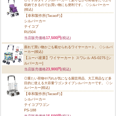
◎ミドルタイプシルバーカーでありながら荷物をたっぷり
収納できるのでお買い物にも便利です。 ◇シルバーカー
(税込)
【幸和製作所(TacaoF)】
シルバーカー
テイコブ
RUS04
17,500円
当店販売価格
(税込)
座れて買い物かごも載せられるワイヤーカート。 ◇シルバ
ーカー(税込)
【ユーバ産業】ワイヤーカート スワレル AS-0275 [シ
ルバーカー]
23,900円
当店販売価格
(税込)
◎重たい荷物や汚れが気になる園芸用品、大工用品など多
目的に使える大容量ワゴンタイプシルバーカーです。 ◇シ
ルバーカー(税込)
【幸和製作所(TacaoF)】
シルバーカー
テイコブワゴン
PS-188
15,500円