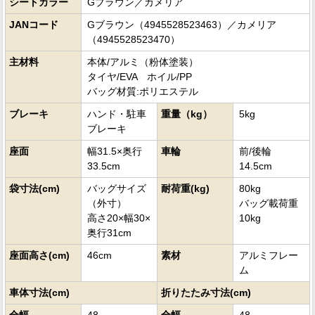
シートカラー
Gブラウン／カメリア
JANコード
Gブラウン（4945528523463）／カメリア
（4945528523470）
主材料
本体/アルミ（粉体塗装）
タイヤ/EVA ホイル/PP
バッグ材質:ポリエステル
ブレーキ
ハンド・駐車
重量（kg）
5kg
ブレーキ
座面
幅31.5×奥行
車輪
前/後輪
33.5cm
14.5cm
袋寸法(cm)
バッグサイズ
耐荷重(kg)
80kg
（外寸）
バッグ載荷重
高さ20×幅30×
10kg
奥行31cm
座面高さ(cm)
46cm
素材
アルミフレー
ム
車体寸法(cm)
折りたたみ寸法(cm)
全幅
48
全幅
48