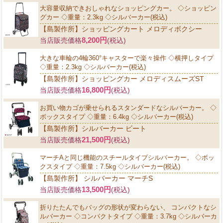
大容量収納できおしゃれなショッピングカー。 ◇ショッピン
グカー ◇重量：2.3kg ◇シルバーカー(税込)
【島製作所】ショッピングカート メロディボクシー
8,200円
当店販売価格
(税込)
大きな車輪の4輪360°キャスターで楽々操作 ◇横押しタイプ
◇重量：2.3kg ◇シルバーカー(税込)
【島製作所】ショッピングカー メロディスムーズST
16,800円
当店販売価格
(税込)
お買い物カゴが乗せられるスタンダードなシルバーカー。 ◇
ボックスタイプ ◇重量：6.4kg ◇シルバーカー(税込)
【島製作所】シルバーカー ビート
21,500円
当店販売価格
(税込)
マーチAと同じ機能のスチールタイプシルバーカー。 ◇ボッ
クスタイプ ◇重量：7.5kg ◇シルバーカー(税込)
【島製作所】 シルバーカー マーチS
13,500円
当店販売価格
(税込)
折りたたんでもバッグの形状が変わらない、 コンパクトなシ
ルバーカー ◇コンパクトタイプ ◇重量：3.7kg ◇シルバーカ