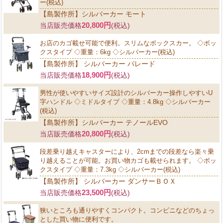
ー(税込)
【島製作所】シルバーカー モート
20,800円
当店販売価格
(税込)
お店のカゴ載せ可能で便利。スリムなボックスカー。 ◇ボッ
クスタイプ ◇重量：6kg ◇シルバーカー(税込)
【島製作所】 シルバーカー パレード
18,900円
当店販売価格
(税込)
男性が使いやすいサイズ設計のシルバーカー操作しやすいU
字ハンドル ◇ミドルタイプ ◇重量：4.8kg ◇シルバーカー
(税込)
【島製作所】シルバーカー テノールEVO
20,800円
当店販売価格
(税込)
段差乗り越えキャスターにより、2cmまでの段差なら楽々乗
り越えることが可能。お買い物カゴも載せられます。 ◇ボッ
クスタイプ ◇重量：7.3kg ◇シルバーカー(税込)
【島製作所】 シルバーカー ダンサーＢＯＸ
23,500円
当店販売価格
(税込)
狭いところも通りやすくコンパクト。コンビニなどのちょっ
とした買い物に便利です。